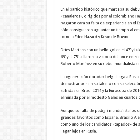
En el partido histórico que marcaba su debut
«canaleros», dirigidos por el colombiano He
pagaron cara su falta de experiencia en el E
sólo consiguieron aguantar un tiempo al emb
torno a Eden Hazard y Kevin de Bruyne.
Dries Mertens con un bello gol en el 47′ y Lu
69′ y el 75′ sellaron la victoria del once ent
Roberto Martínez en su debut mundialista en
La «generación dorada» belga llega a Rusia
demostrar por fin su talento con su selecció
sufridas en Brasil 2014 y la Eurocopa de 201
eliminada por el modesto Gales en cuartos d
Aunque su falta de pedigrí mundialista los s
grandes favoritos como España, Brasil o Ale
como uno de los candidatos «tapados» de s
llegar lejos en Rusia.