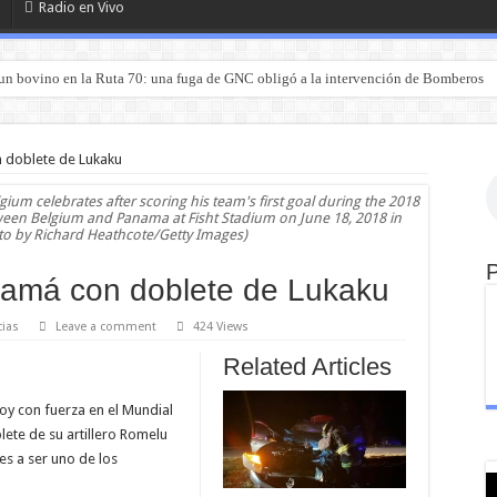
Radio en Vivo
un bovino en la Ruta 70: una fuga de GNC obligó a la intervención de Bomberos
 doblete de Lukaku
ium celebrates after scoring his team's first goal during the 2018
een Belgium and Panama at Fisht Stadium on June 18, 2018 in
oto by Richard Heathcote/Getty Images)
namá con doblete de Lukaku
cias
Leave a comment
424 Views
Related Articles
oy con fuerza en el Mundial
lete de su artillero Romelu
es a ser uno de los