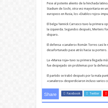
Pese al potente aliento de la hinchada latino
Stadium de Sochi, otra vez mayoritaria en un
europeos en Rusia, los «Diablos rojos» impu
El belga Yannick Carrasco tuvo la primera opo
la izquierda. Segundos después, Mertens fo
disparo.
El defensa «canalero» Román Torres casi le r
desafortunado pase atrás hacia su portero.
La «Marea roja» tuvo su primera llegada más
fue despejado sin problemas por la defensa
El partido se trabó después por la mala punt
«canaleros» desperdiciaron incluso varios co
Facebook
Twitter
Share