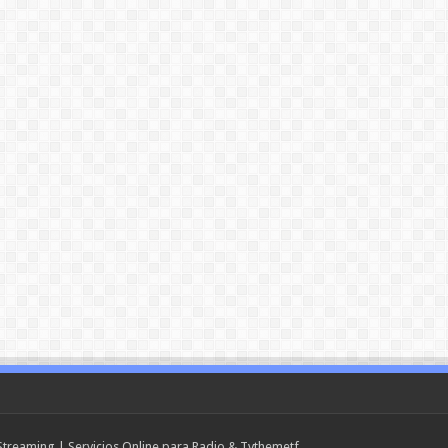
treaming
| Servicios Online para Radio & Tv
themetf