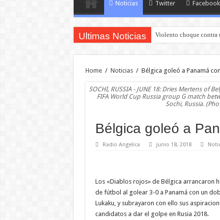
Noticias
Twitter
Facebook
Ultimas Noticias
Violento choque contra 
Home
/
Noticias
/
Bélgica goleó a Panamá con
SOCHI, RUSSIA - JUNE 18: Dries Mertens of Belg
FIFA World Cup Russia group G match betw
Sochi, Russia. (Ph
Bélgica goleó a Pa
Radio Angelica
junio 18, 2018
Noti
Los «Diablos rojos» de Bélgica arrancaron h
de fútbol al golear 3-0 a Panamá con un dob
Lukaku, y subrayaron con ello sus aspiracion
candidatos a dar el golpe en Rusia 2018.