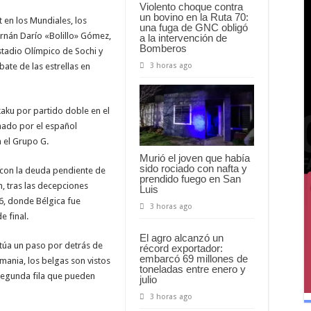
Violento choque contra
un bovino en la Ruta 70:
 en los Mundiales, los
una fuga de GNC obligó
rnán Darío «Bolillo» Gómez,
a la intervención de
Bomberos
stadio Olímpico de Sochi y
3 horas ago
ate de las estrellas en
kaku por partido doble en el
renado por el español
 el Grupo G.
Murió el joven que había
sido rociado con nafta y
 con la deuda pendiente de
prendido fuego en San
n, tras las decepciones
Luis
6, donde Bélgica fue
3 horas ago
e final.
El agro alcanzó un
itúa un paso por detrás de
récord exportador:
embarcó 69 millones de
mania, los belgas son vistos
toneladas entre enero y
egunda fila que pueden
julio
3 horas ago