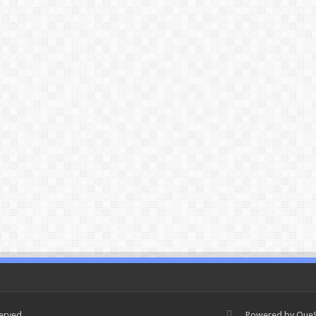
served
Powered by
QueS