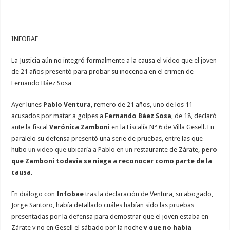
INFOBAE
La Justicia aún no integró formalmente a la causa el video que el joven
de 21 años presentó para probar su inocencia en el crimen de
Fernando Báez Sosa
Ayer lunes
Pablo Ventura
, remero de 21 años, uno de los 11
acusados por matar a golpes a
Fernando Báez Sosa
, de 18, declaró
ante la fiscal
Verónica Zamboni
en la Fiscalía N° 6 de Villa Gesell. En
paralelo su defensa presentó una serie de pruebas, entre las que
hubo
un video que ubicaría a Pablo
en un restaurante de Zárate,
pero
que
Zamboni todavía se niega a reconocer como parte de la
causa.
En diálogo con
Infobae
tras la declaración de Ventura, su abogado,
Jorge Santoro, había detallado cuáles habían sido las pruebas
presentadas por la defensa para demostrar que el joven estaba en
Zárate y no en Gesell el sábado por la noche
y que no había