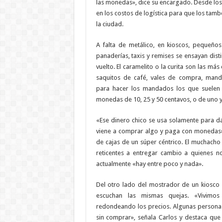
las monedas», dice su encargado. Desde los 
en los costos de logística para que los tam
la ciudad.
A falta de metálico, en kioscos, pequeño
panaderías, taxis y remises se ensayan disti
vuelto. El caramelito o la curita son las m
saquitos de café, vales de compra, mand
para hacer los mandados los que suelen
monedas de 10, 25 y 50 centavos, o de uno 
«Ese dinero chico se usa solamente para da
viene a comprar algo y paga con monedas»
de cajas de un súper céntrico. El muchacho
reticentes a entregar cambio a quienes no
actualmente «hay entre poco y nada».
Del otro lado del mostrador de un kiosco
escuchan las mismas quejas. «Vivimos
redondeando los precios. Algunas personas
sin comprar», señala Carlos y destaca que 