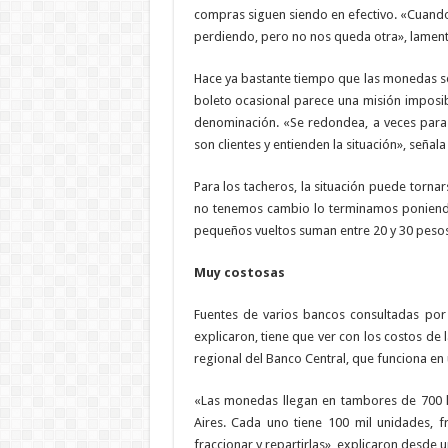
compras siguen siendo en efectivo. «Cuand
perdiendo, pero no nos queda otra», lament
Hace ya bastante tiempo que las monedas se 
boleto ocasional parece una misión imposibl
denominación. «Se redondea, a veces para 
son clientes y entienden la situación», señal
Para los tacheros, la situación puede tornar
no tenemos cambio lo terminamos poniendo n
pequeños vueltos suman entre 20 y 30 peso
Muy costosas
Fuentes de varios bancos consultadas por
explicaron, tiene que ver con los costos de l
regional del Banco Central, que funciona en 
«Las monedas llegan en tambores de 700 ki
Aires. Cada uno tiene 100 mil unidades, f
fraccionar y repartirlas», explicaron desde u