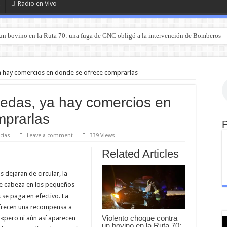
Radio en Vivo
un bovino en la Ruta 70: una fuga de GNC obligó a la intervención de Bomberos
ya hay comercios en donde se ofrece comprarlas
nedas, ya hay comercios en
mprarlas
cias
Leave a comment
339 Views
Related Articles
 dejaran de circular, la
de cabeza en los pequeños
se paga en efectivo. La
ofrecen una recompensa a
Violento choque contra
, «pero ni aún así aparecen
un bovino en la Ruta 70: