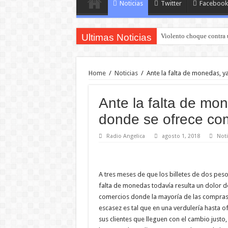
Noticias
Twitter
Facebook
Ultimas Noticias
Violento choque contra 
Home
/
Noticias
/
Ante la falta de monedas, 
Ante la falta de mo
donde se ofrece co
Radio Angelica
agosto 1, 2018
Noti
A tres meses de que los billetes de dos pesos
falta de monedas todavía resulta un dolor 
comercios donde la mayoría de las compras 
escasez es tal que en una verdulería hasta 
sus clientes que lleguen con el cambio justo