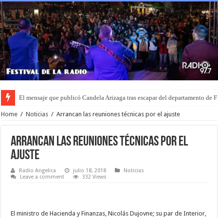
El mensaje que publicó Candela Arizaga tras escapar del departamento de
Recuperaron una camioneta robada en Lehmann y una moto sustraída en u
Home
/
Noticias
/
Arrancan las reuniones técnicas por el ajuste
Arrancan las reuniones técnicas por el
ajuste
Radio Angelica
julio 18, 2018
Noticias
Leave a comment
332 Views
El ministro de Hacienda y Finanzas, Nicolás Dujovne; su par de Interior,