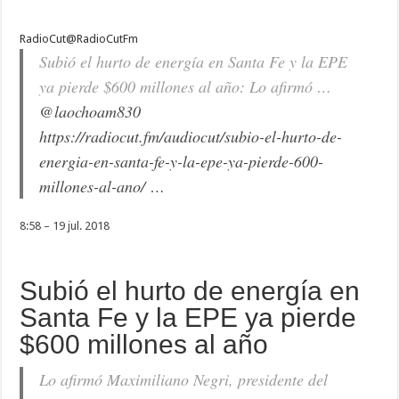
RadioCut
@RadioCutFm
Subió el hurto de energía en Santa Fe y la EPE
ya pierde $600 millones al año: Lo afirmó …
@
laochoam830
https://
radiocut.fm/audiocut/subio
-el-hurto-de-
energia-en-santa-fe-y-la-epe-ya-pierde-600-
millones-al-ano/
…
8:58 – 19 jul. 2018
Subió el hurto de energía en
Santa Fe y la EPE ya pierde
$600 millones al año
Lo afirmó Maximiliano Negri, presidente del