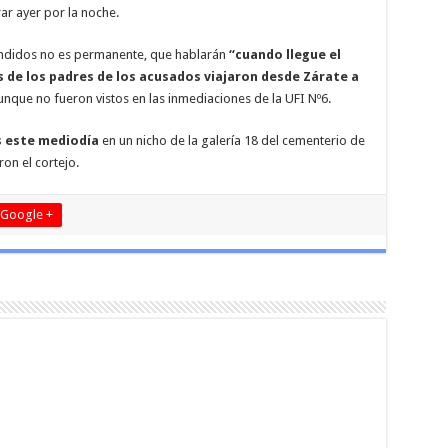
rar ayer por la noche.
endidos no es permanente, que hablarán
“cuando llegue el
s de los padres de los acusados viajaron desde Zárate a
aunque no fueron vistos en las inmediaciones de la UFI Nº6.
 este mediodía
en un nicho de la galería 18 del cementerio de
on el cortejo.
Google +