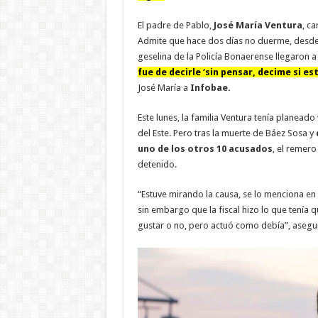
El padre de Pablo,
José María Ventura
, c
Admite que hace dos días no duerme, desde 
geselina de la Policía Bonaerense llegaron a 
fue de decirle ‘sin pensar, decime si es
José María a
Infobae.
Este lunes, la familia Ventura tenía planeado 
del Este. Pero tras la muerte de Báez Sosa y
uno de los otros 10 acusados
, el remero
detenido.
“Estuve mirando la causa, se lo menciona
sin embargo que la fiscal hizo lo que tenía q
gustar o no, pero actuó como debía”, asegu