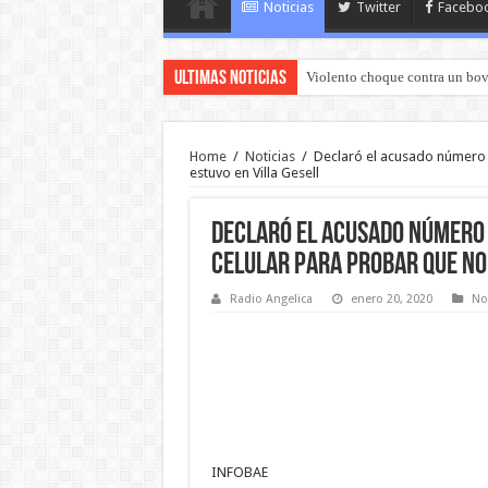
Noticias
Twitter
Facebo
Ultimas Noticias
Murió el joven que había sido 
Home
/
Noticias
/
Declaró el acusado número 1
estuvo en Villa Gesell
Declaró el acusado número 1
celular para probar que no 
Radio Angelica
enero 20, 2020
No
INFOBAE