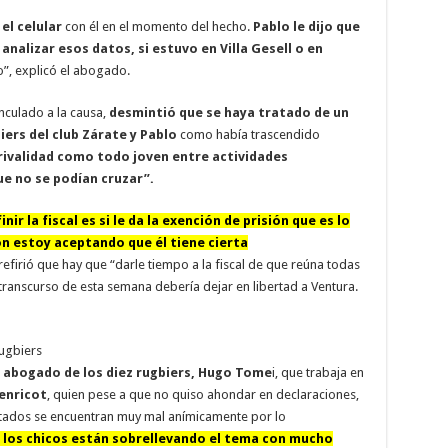
 el celular
con él en el momento del hecho.
Pablo le dijo que
s analizar esos datos, si estuvo en Villa Gesell o en
”, explicó el abogado.
nculado a la causa,
desmintió que se haya tratado de un
iers del club Zárate y Pablo
como había trascendido
rivalidad como todo joven entre actividades
ue no se podían cruzar”.
nir la fiscal es si le da la exención de prisión que es lo
ón estoy aceptando que él tiene cierta
efirió que hay que “darle tiempo a la fiscal de que reúna todas
transcurso de esta semana debería dejar en libertad a Ventura.
rugbiers
 abogado de los diez rugbiers, Hugo Tome
i, que trabaja en
enricot
, quien pese a que no quiso ahondar en declaraciones,
ntados se encuentran muy mal anímicamente por lo
, los chicos están sobrellevando el tema con mucho