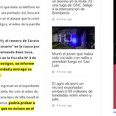
un bovino en la Ruta 70:
una fuga de GNC obligó
ró que tenía su teléfono en
a la intervención de
Bomberos
sea peritado. Así, buscará
s en el ataque que le costó
4 horas ago
gos, el video de la parrilla
1), el remero de Zárate
esario” en la causa por
 Fernando Báez Sosa,
Murió el joven que había
sido rociado con nafta y
en la Fiscalía Nº 6 de
prendido fuego en San
testigos, un informe
Luis
uridad y entregó su
4 horas ago
.
El agro alcanzó un
 ingresan en el expediente
récord exportador:
embarcó 69 millones de
celda. No solo el video de
toneladas entre enero y
ría lejos de Villa Gesell el
julio
fensa,
podría probar a
4 horas ago
 que no estuvo en el