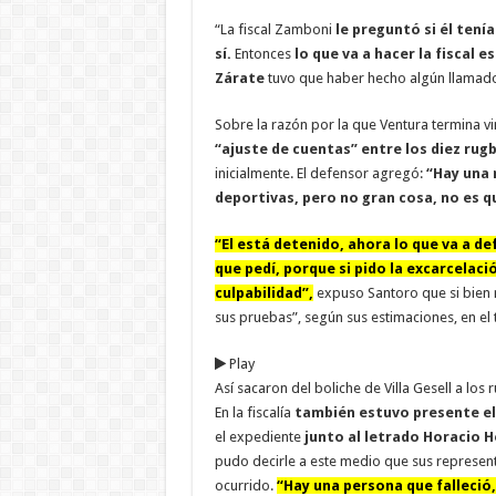
“La fiscal Zamboni
le preguntó si él tenía
sí.
Entonces
lo que va a hacer la fiscal e
Zárate
tuvo que haber hecho algún llamado
Sobre la razón por la que Ventura termina vi
“ajuste de cuentas” entre los diez rugb
inicialmente. El defensor agregó:
“Hay una 
deportivas, pero no gran cosa, no es q
“El está detenido, ahora lo que va a defi
que pedí, porque si pido la excarcelaci
culpabilidad”,
expuso Santoro que si bien r
sus pruebas”, según sus estimaciones, en el 
Play
Así sacaron del boliche de Villa Gesell a los 
En la fiscalía
también estuvo presente el
el expediente
junto al letrado Horacio H
pudo decirle a este medio que sus represe
ocurrido.
“Hay una persona que falleció