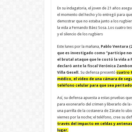
En su indagatoria, el joven de 21 años asegu
el momento del hecho y lo entregó para que 
demostrar que no estaba junto a los rugbier
la vida a Fernando Báez Sosa. Los cuatro testi
y el silencio de los rugbiers
Este lunes por la mañana,
Pablo Ventura (2
que es investigado como “partícipe nec
el brutal ataque que le costó la vida a
declaró ante la fiscal Verónica Zamboni 
Villa Gesell.
Su defensa presentó
cuatro 
médico, el video de una cámara de seg
teléfono celular para que sea peritado
Así, su defensa apuesta a estas pruebas que
para exonerarlo del crimen y liberarlo de la 
una parrilla de la costanera de Zárate lo ubica
viernes por la noche; el teléfono, cree su de
través del impacto en celdas y antenas
lugar.