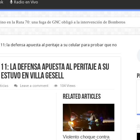
ok
Radio en Vivo
rociado con nafta y prendido fuego en San Luis
1: la defensa apuesta al peritaje a su celular para probar que no
1: la defensa apuesta al peritaje a su
estuvo en Villa Gesell
P
ticias
Leave a comment
104 Views
Related Articles
Violento choque contra