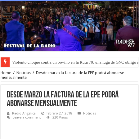
Violento choque contra un bovino en la Ruta 70: una fuga de GNC obligó 
Home
/
Noticias
/
Desde marzo la factura de la EPE podrá abonarse
mensualmente
Desde marzo la factura de la EPE podrá
abonarse mensualmente
Radio Angelica
febrero 27, 2018
Noticias
Leave a comment
220 Views