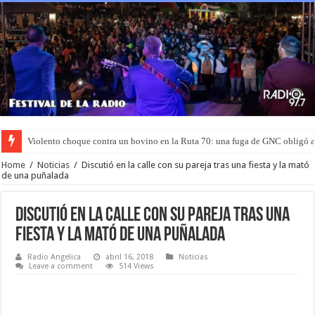
Violento choque contra un bovino en la Ruta 70: una fuga de GNC obligó 
Murió el joven que había sido rociado con nafta y prendido fuego en San L
Home
/
Noticias
/
Discutió en la calle con su pareja tras una fiesta y la mató
de una puñalada
Discutió en la calle con su pareja tras una
fiesta y la mató de una puñalada
Radio Angelica
abril 16, 2018
Noticias
Leave a comment
514 Views