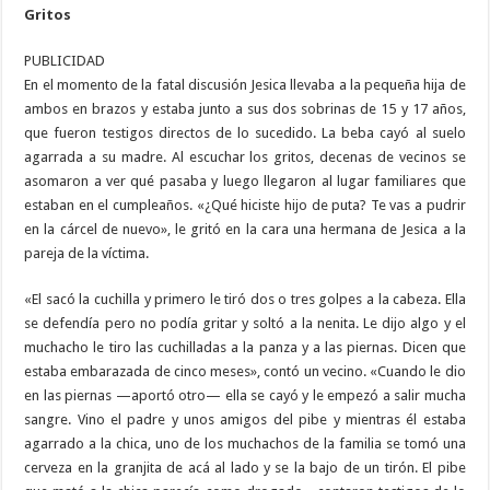
Gritos
PUBLICIDAD
En el momento de la fatal discusión Jesica llevaba a la pequeña hija de
ambos en brazos y estaba junto a sus dos sobrinas de 15 y 17 años,
que fueron testigos directos de lo sucedido. La beba cayó al suelo
agarrada a su madre. Al escuchar los gritos, decenas de vecinos se
asomaron a ver qué pasaba y luego llegaron al lugar familiares que
estaban en el cumpleaños. «¿Qué hiciste hijo de puta? Te vas a pudrir
en la cárcel de nuevo», le gritó en la cara una hermana de Jesica a la
pareja de la víctima.
«El sacó la cuchilla y primero le tiró dos o tres golpes a la cabeza. Ella
se defendía pero no podía gritar y soltó a la nenita. Le dijo algo y el
muchacho le tiro las cuchilladas a la panza y a las piernas. Dicen que
estaba embarazada de cinco meses», contó un vecino. «Cuando le dio
en las piernas —aportó otro— ella se cayó y le empezó a salir mucha
sangre. Vino el padre y unos amigos del pibe y mientras él estaba
agarrado a la chica, uno de los muchachos de la familia se tomó una
cerveza en la granjita de acá al lado y se la bajo de un tirón. El pibe