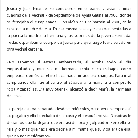
Jesica y Juan Emanuel se conocieron en el barrio y vivían a unas
cuadras de la vecinal 7 de Septiembre de Ayala Gauna al 7900, donde
se festejaba el cumpleaños. Ellos vivían en Urdinarrain al 7900, en la
casa de la madre de ella. En esa misma casa ayer estaban sentadas a
la puerta la madre, la hermana y las sobrinas de la joven asesinada.
Todas esperaban el cuerpo de Jesica para que luego fuera velado en
otra vecinal cercana.
«No sabemos si estaba embarazada, él estaba todo el día
empastillado y mientras mi hermana tenía cinco trabajos como
empleada doméstica él no hacía nada, ni siquiera changas. Para ir al
cumpleaños ella fue al centro el sábado a la mañana a comprarle
ropa y zapatillas. Era muy buena», alcanzó a decir María, la hermana
de Jesica.
La pareja estaba separada desde el miércoles, pero «era siempre así.
Le pegaba y ella lo echaba de la casa y él después volvía. Nosotras le
decíamos que lo dejara, que era así de loco y golpeador. Pero ella se
reía y lo más que hacía era decirle a mi mamá que su vida era de ella,
que no nos metiéramos».