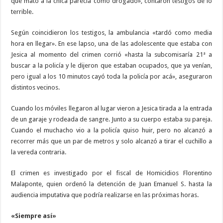
que mató a la chica parecía como drogado», contaron testigos de lo
terrible.
Según coincidieron los testigos, la ambulancia «tardó como media
hora en llegar». En ese lapso, una de las adolescente que estaba con
Jesica al momento del crimen corrió «hasta la subcomisaría 21ª a
buscar a la policía y le dijeron que estaban ocupados, que ya venían,
pero igual a los 10 minutos cayó toda la policía por acá», aseguraron
distintos vecinos.
Cuando los móviles llegaron al lugar vieron a Jesica tirada a la entrada
de un garaje y rodeada de sangre. Junto a su cuerpo estaba su pareja.
Cuando el muchacho vio a la policía quiso huir, pero no alcanzó a
recorrer más que un par de metros y solo alcanzó a tirar el cuchillo a
la vereda contraria.
El crimen es investigado por el fiscal de Homicidios Florentino
Malaponte, quien ordenó la detención de Juan Emanuel S. hasta la
audiencia imputativa que podría realizarse en las próximas horas.
«Siempre así»