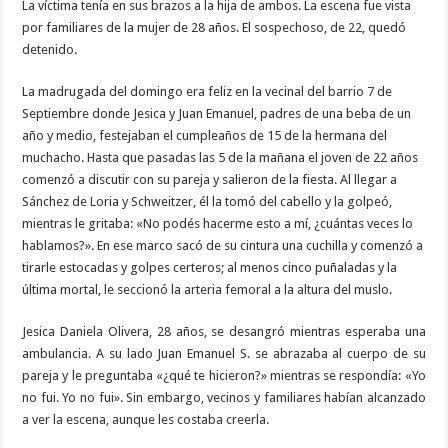
La víctima tenía en sus brazos a la hija de ambos. La escena fue vista
por familiares de la mujer de 28 años. El sospechoso, de 22, quedó
detenido.
La madrugada del domingo era feliz en la vecinal del barrio 7 de
Septiembre donde Jesica y Juan Emanuel, padres de una beba de un
año y medio, festejaban el cumpleaños de 15 de la hermana del
muchacho. Hasta que pasadas las 5 de la mañana el joven de 22 años
comenzó a discutir con su pareja y salieron de la fiesta. Al llegar a
Sánchez de Loria y Schweitzer, él la tomó del cabello y la golpeó,
mientras le gritaba: «No podés hacerme esto a mí, ¿cuántas veces lo
hablamos?». En ese marco sacó de su cintura una cuchilla y comenzó a
tirarle estocadas y golpes certeros; al menos cinco puñaladas y la
última mortal, le seccionó la arteria femoral a la altura del muslo.
Jesica Daniela Olivera, 28 años, se desangró mientras esperaba una
ambulancia. A su lado Juan Emanuel S. se abrazaba al cuerpo de su
pareja y le preguntaba «¿qué te hicieron?» mientras se respondía: «Yo
no fui. Yo no fui». Sin embargo, vecinos y familiares habían alcanzado
a ver la escena, aunque les costaba creerla.