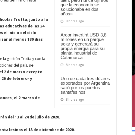
bien, pero nunca dijimos
ciones definieron este
que la economía se
solucionaba en dos
años»
icolás Trotta, junto a la
8 horas ago
ras educativas de las 24
 el inicio del ciclo
Arcor invertirá USD 3,8
millones en un parque
tizar al menos 180 días
solar y generará su
propia energía para su
planta industrial de
Catamarca
 la gestión Trotta y con la
8 horas ago
icciones del país,
se
el 2 de marzo excepto
Uno de cada tres dólares
26 de febrero- y
exportados por Argentina
salió por los puertos
santafesinos
onces, el 2 marzo de
8 horas ago
n del 13 al 24 de julio de 2020.
santafesinas el 18 de diciembre de 2020.