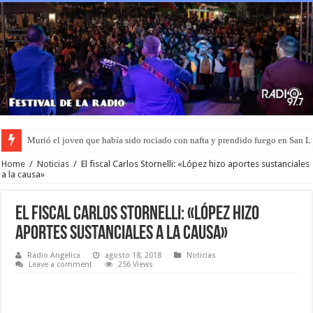
Murió el joven que había sido rociado con nafta y prendido fuego en San L
Home
/
Noticias
/
El fiscal Carlos Stornelli: «López hizo aportes sustanciales
a la causa»
El fiscal Carlos Stornelli: «López hizo
aportes sustanciales a la causa»
Radio Angelica
agosto 18, 2018
Noticias
Leave a comment
256 Views