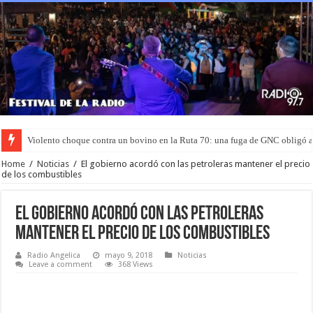
Violento choque contra un bovino en la Ruta 70: una fuga de GNC obligó 
Home
/
Noticias
/
El gobierno acordó con las petroleras mantener el precio
de los combustibles
El gobierno acordó con las petroleras
mantener el precio de los combustibles
Radio Angelica
mayo 9, 2018
Noticias
Leave a comment
368 Views