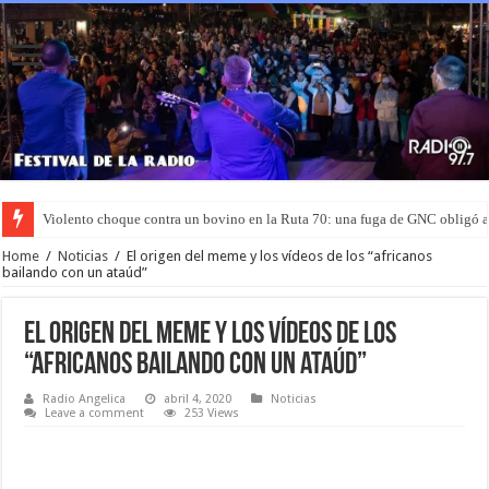
Violento choque contra un bovino en la Ruta 70: una fuga de GNC obligó 
Home
/
Noticias
/
El origen del meme y los vídeos de los “africanos
bailando con un ataúd”
El origen del meme y los vídeos de los
“africanos bailando con un ataúd”
Radio Angelica
abril 4, 2020
Noticias
Leave a comment
253 Views