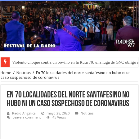
Violento choque contra un bovino en la Ruta 70: una fuga de GNC obligó 
Home
/
Noticias
/
En 70 localidades del norte santafesino no hubo ni un
caso sospechoso de coronavirus
En 70 localidades del norte santafesino no
hubo ni un caso sospechoso de coronavirus
Radio Angelica
mayo 28, 2020
Noticias
Leave a comment
45 Views