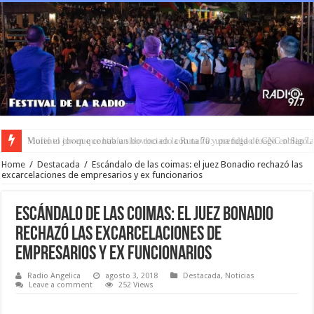
Murió el joven que había sido rociado con nafta y prendido fuego en San L
Home
/
Destacada
/
Escándalo de las coimas: el juez Bonadio rechazó las
excarcelaciones de empresarios y ex funcionarios
Escándalo de las coimas: el juez Bonadio
rechazó las excarcelaciones de
empresarios y ex funcionarios
Radio Angelica
agosto 3, 2018
Destacada
,
Noticias
Leave a comment
252 Views