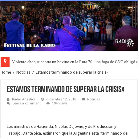
Violento choque contra un bovino en la Ruta 70: una fuga de GNC obligó 
Murió el joven que había sido rociado con nafta y prendido fuego en San L
Home
/
Noticias
/
Estamos terminando de superar la crisis»
Estamos terminando de superar la crisis»
Radio Angelica
diciembre 12, 2018
Noticias
Leave a comment
194 Views
Los ministros de Hacienda, Nicolás Dujovne, y de Producción y
Trabajo, Dante Sica, estimaron que la Argentina está “terminando de