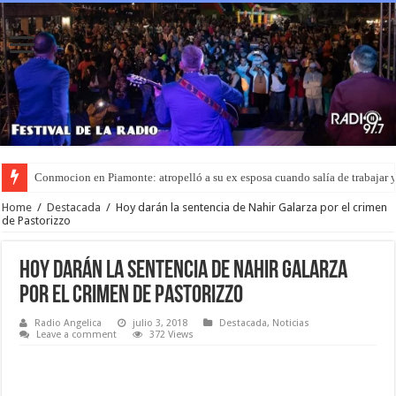
Conmocion en Piamonte: atropelló a su ex esposa cuando salía de trabajar y
Home
/
Destacada
/
Hoy darán la sentencia de Nahir Galarza por el crimen
de Pastorizzo
Hoy darán la sentencia de Nahir Galarza
por el crimen de Pastorizzo
Radio Angelica
julio 3, 2018
Destacada
,
Noticias
Leave a comment
372 Views