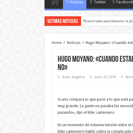
Noticias
Twitter
Facebook
Ultimas Noticias
Reactivarán parcialmente la pl
Zulma Lobato fue hallada en si
Home
/
Noticias
/
Hugo Moyano: «Cuando esta
Hugo Moyano: «Cuando estab
no»
Radio Angelica
junio 25, 2018
Noti
Si uno compara lo que pasó a lo que está pa
muy grande. La gente no pasaba las necesi
pasando», dijo el líder camionero
En un momento de máxima tensión entre el 
líder camionero habló sobre la complicada r