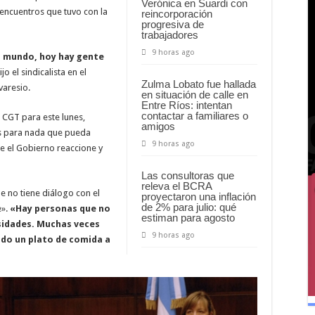
Verónica en Suardi con
encuentros que tuvo con la
reincorporación
progresiva de
trabajadores
9 horas ago
l mundo, hoy hay gente
dijo el sindicalista en el
Zulma Lobato fue hallada
aresio.
en situación de calle en
Entre Ríos: intentan
contactar a familiares o
 CGT para este lunes,
amigos
s para nada que pueda
9 horas ago
e el Gobierno reaccione y
Las consultoras que
releva el BCRA
e no tiene diálogo con el
proyectaron una inflación
de 2% para julio: qué
e».
«Hay personas que no
estiman para agosto
sidades. Muchas veces
9 horas ago
ndo un plato de comida a