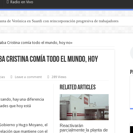
Radio en Vivo
anta de Verónica en Suardi con reincorporación progresiva de trabajadores
tuación de calle en Entre Ríos: intentan contactar a familiares o amigos
ba Cristina comía todo el mundo, hoy no»
a Cristina comía todo el mundo, hoy
P
cias
Leave a comment
289 Views
Related Articles
sando, hay una diferencia
dades que hoy está
Gobierno y Hugo Moyano, el
Reactivarán
parcialmente la planta de
elación que mantiene con el