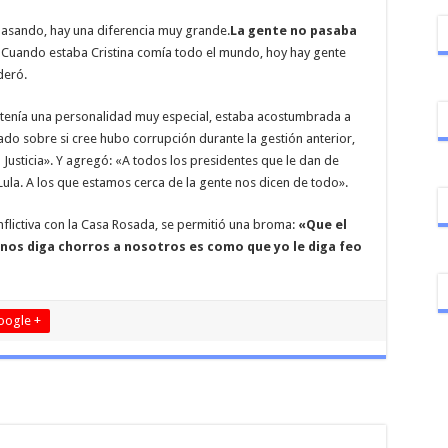
pasando, hay una diferencia muy grande.
La gente no pasaba
. Cuando estaba Cristina comía todo el mundo, hoy hay gente
deró.
 «tenía una personalidad muy especial, estaba acostumbrada a
ado sobre si cree hubo corrupción durante la gestión anterior,
a Justicia». Y agregó: «A todos los presidentes que le dan de
ula. A los que estamos cerca de la gente nos dicen de todo».
onflictiva con la Casa Rosada, se permitió una broma:
«Que el
 nos diga chorros a nosotros es como que yo le diga feo
oogle +