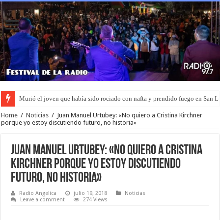
Murió el joven que había sido rociado con nafta y prendido fuego en San L
Home
/
Noticias
/
Juan Manuel Urtubey: «No quiero a Cristina Kirchner
porque yo estoy discutiendo futuro, no historia»
Juan Manuel Urtubey: «No quiero a Cristina
Kirchner porque yo estoy discutiendo
futuro, no historia»
Radio Angelica
julio 19, 2018
Noticias
Leave a comment
274 Views