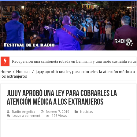
Recuperaron una camioneta robada en Lehmann y una moto sustraída en u
Home
/
Noticias
/
Jujuy aprobó una ley para cobrarles la atención médica a
los extranjeros
Jujuy aprobó una ley para cobrarles la
atención médica a los extranjeros
Radio Angelica
febrero 7, 2019
Noticias
Leave a comment
196 Views