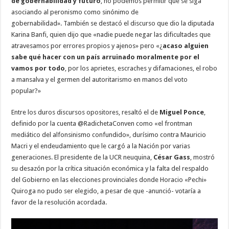
de gobernabilidad y futuro
, no podemos permitir que se siga
asociando al peronismo como sinónimo de
gobernabilidad». También se destacó el discurso que dio la diputada
Karina Banfi, quien dijo que «nadie puede negar las dificultades que
atravesamos por errores propios y ajenos» pero «¿
acaso alguien
sabe qué hacer con un país arruinado moralmente por el
vamos por todo
, por los aprietes, escraches y difamaciones, el robo
a mansalva y el germen del autoritarismo en manos del voto
popular?»
Entre los duros discursos opositores, resaltó el de
Miguel Ponce
,
definido por la cuenta @RadichetaConven como «el frontman
mediático del alfonsinismo confundido», durísimo contra Mauricio
Macri y el endeudamiento que le cargó a la Nación por varias
generaciones. El presidente de la UCR neuquina,
César Gass
, mostró
su desazón por la crítica situación económica y la falta del respaldo
del Gobierno en las elecciones provinciales donde Horacio «Pechi»
Quiroga no pudo ser elegido, a pesar de que -anunció- votaría a
favor de la resolución acordada.