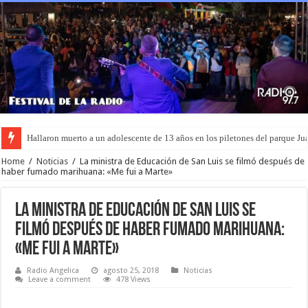
Hallaron muerto a un adolescente de 13 años en los piletones del parque Ju
Un femicidio conmueve a Luján: asesinaron a puñaladas a una madre frente 
Home
/
Noticias
/
La ministra de Educación de San Luis se filmó después de
haber fumado marihuana: «Me fui a Marte»
La ministra de Educación de San Luis se
filmó después de haber fumado marihuana:
«Me fui a Marte»
Radio Angelica
agosto 25, 2018
Noticias
Leave a comment
478 Views