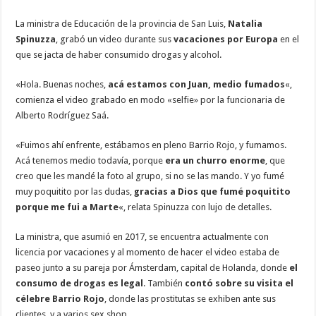
La ministra de Educación de la provincia de San Luis,
Natalia
Spinuzza
, grabó un video durante sus
vacaciones por Europa
en el
que se jacta de haber consumido drogas y alcohol.
«Hola. Buenas noches,
acá estamos con Juan, medio fumados
«,
comienza el video grabado en modo «selfie» por la funcionaria de
Alberto Rodríguez Saá.
«Fuimos ahí enfrente, estábamos en pleno Barrio Rojo, y fumamos.
Acá tenemos medio todavía, porque
era un churro enorme
, que
creo que les mandé la foto al grupo, si no se las mando. Y yo fumé
muy poquitito por las dudas,
gracias a Dios que fumé poquitito
porque me fui a Marte
«, relata Spinuzza con lujo de detalles.
La ministra, que asumió en 2017, se encuentra actualmente con
licencia por vacaciones y al momento de hacer el video estaba de
paseo junto a su pareja por Ámsterdam, capital de Holanda, donde
el
consumo de drogas es legal
. También
contó sobre su visita el
célebre Barrio Rojo
, donde las prostitutas se exhiben ante sus
clientes, y a varios sex shop.