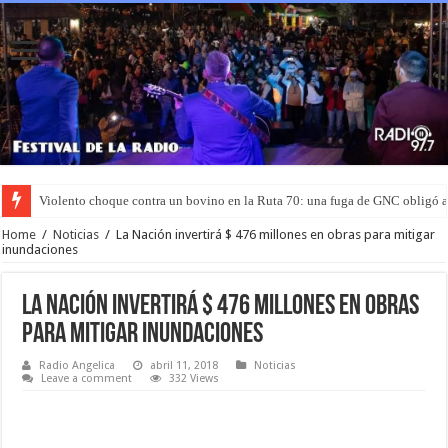
Violento choque contra un bovino en la Ruta 70: una fuga de GNC obligó 
Murió el joven que había sido rociado con nafta y prendido fuego en San L
Home
/
Noticias
/
La Nación invertirá $ 476 millones en obras para mitigar
inundaciones
La Nación invertirá $ 476 millones en obras
para mitigar inundaciones
Radio Angelica
abril 11, 2018
Noticias
Leave a comment
332 Views