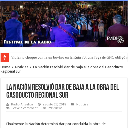
Violento choque contra un bovino en la Ruta 70: una fuga de GNC obligó 
Murió el joven que había sido rociado con nafta y prendido fuego en San L
Home
/
Noticias
/
La Nación resolvió dar de baja a la obra del Gasoducto
Regional Sur
La Nación resolvió dar de baja a la obra del
Gasoducto Regional Sur
Radio Angelica
agosto 27, 2018
Noticias
Leave a comment
295 Views
Finalmente la Nación determinó dar por concluida la obra del