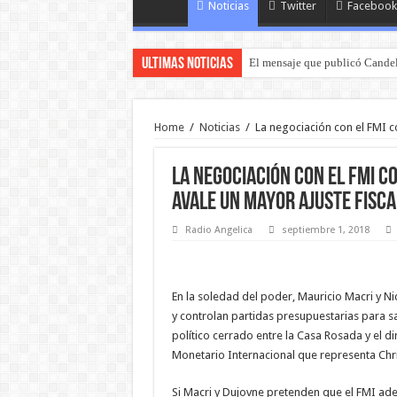
Noticias
Twitter
Facebook
Ultimas Noticias
El mensaje que publicó Candel
Home
/
Noticias
/
La negociación con el FMI c
La negociación con el FMI c
avale un mayor ajuste fisca
Radio Angelica
septiembre 1, 2018
En la soledad del poder, Mauricio Macri y N
y controlan partidas presupuestarias para s
político cerrado entre la Casa Rosada y el d
Monetario Internacional que representa Chri
Si Macri y Dujovne pretenden que el FMI ade