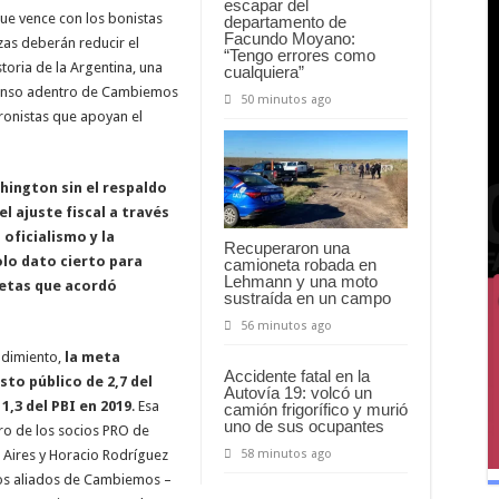
escapar del
ue vence con los bonistas
departamento de
Facundo Moyano:
nzas deberán reducir el
“Tengo errores como
storia de la Argentina, una
cualquiera”
nsenso adentro de Cambiemos
50 minutos ago
ronistas que apoyan el
hington sin el respaldo
l ajuste fiscal a través
 oficialismo y la
Recuperaron una
lo dato cierto para
camioneta robada en
Lehmann y una moto
metas que acordó
sustraída en un campo
56 minutos ago
ndimiento,
la meta
Accidente fatal en la
to público de 2,7 del
Autovía 19: volcó un
1,3 del PBI en 2019
. Esa
camión frigorífico y murió
uno de sus ocupantes
ro de los socios PRO de
58 minutos ago
Aires y Horacio Rodríguez
los aliados de Cambiemos –