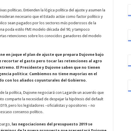
as políticas. Entienden la lógica política del ajuste y asumen la
nsideran necesario que el Estado actúe como factor político y
úblico sean pagados por los sectores más poderosos de la
una poda estilo FMI modelo década del 90, y tampoco
iertas retenciones sobre los conocidos ganadores del modelo
ne en jaque el plan de ajuste que prepara Dujovne bajo
e recortar el gasto pero tocar las retenciones al agro
extremo. El Presidente y Dujovne saben que no tienen
gencia política: Cambiemos no tiene mayorías en el
do con los aliados coyunturales del Gobierno.
s de la política, Dujovne negociará con Lagarde un acuerdo que
to comparte la necesidad de despejar la hipótesis del default
019, pero los legisladores –oficialistas y opositores – no
 escaso consenso político.
mbargo,
las negociaciones del presupuesto 2019 se
érminos de la nueva propuesta que presentará Dujovne