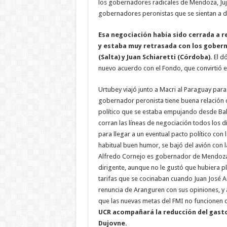
los gobernadores radicales de Mendoza, Juju
gobernadores peronistas que se sientan a di
Esa negociación había sido cerrada a r
y estaba muy retrasada con los gobern
(Salta) y Juan Schiaretti (Córdoba).
El d
nuevo acuerdo con el Fondo, que convirtió
Urtubey viajó junto a Macri al Paraguay para 
gobernador peronista tiene buena relación c
político que se estaba empujando desde Balc
corran las líneas de negociación todos los dí
para llegar a un eventual pacto político con 
habitual buen humor, se bajó del avión con 
Alfredo Cornejo es gobernador de Mendoza y 
dirigente, aunque no le gustó que hubiera 
tarifas que se cocinaban cuando Juan José A
renuncia de Aranguren con sus opiniones, y a
que las nuevas metas del FMI no funcionen 
UCR acompañará la reducción del gasto
Dujovne.