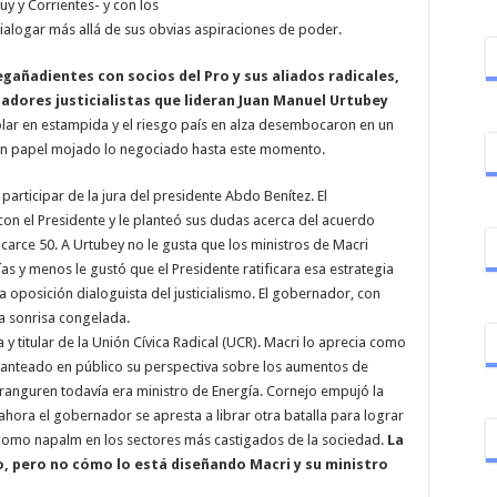
y y Corrientes- y con los
alogar más allá de sus obvias aspiraciones de poder.
egañadientes con socios del Pro y sus aliados radicales,
adores justicialistas que lideran Juan Manuel Urtubey
ólar en estampida y el riesgo país en alza desembocaron en un
 en papel mojado lo negociado hasta este momento.
participar de la jura del presidente Abdo Benítez. El
on el Presidente y le planteó sus dudas acerca del acuerdo
arce 50. A Urtubey no le gusta que los ministros de Macri
as y menos le gustó que el Presidente ratificara esa estrategia
la oposición dialoguista del justicialismo. El gobernador, con
la sonrisa congelada.
titular de la Unión Cívica Radical (UCR). Macri lo aprecia como
planteado en público su perspectiva sobre los aumentos de
ranguren todavía era ministro de Energía. Cornejo empujó la
hora el gobernador se apresta a librar otra batalla para lograr
como napalm en los sectores más castigados de la sociedad.
La
, pero no cómo lo está diseñando Macri y su ministro