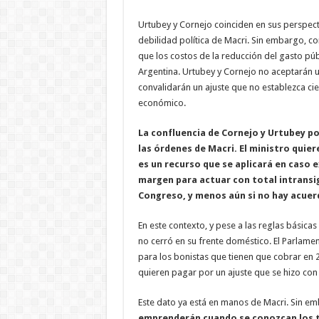
Urtubey y Cornejo coinciden en sus perspectiv
debilidad política de Macri. Sin embargo, co
que los costos de la reducción del gasto p
Argentina. Urtubey y Cornejo no aceptarán 
convalidarán un ajuste que no establezca c
económico.
La confluencia de Cornejo y Urtubey po
las órdenes de Macri. El ministro quier
es un recurso que se aplicará en caso 
margen para actuar con total intransi
Congreso, y menos aún si no hay acuer
En este contexto, y pese a las reglas básica
no cerró en su frente doméstico. El Parlamen
para los bonistas que tienen que cobrar en 2
quieren pagar por un ajuste que se hizo con
Este dato ya está en manos de Macri. Sin e
emprenderán cuando se conozcan los t