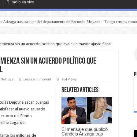
Radio en Vivo
a Arizaga tras escapar del departamento de Facundo Moyano: “Tengo errores como
omienza sin un acuerdo político que avale un mayor ajuste fiscal
omienza sin un acuerdo político que
l
P
Noticias
Leave a comment
264 Views
Related Articles
icolás Dujovne sacan cuentas
atisfacer al nuevo acuerdo
irectorio del Fondo
stine Lagarde.
El mensaje que publicó
Candela Arizaga tras
lante los millones de