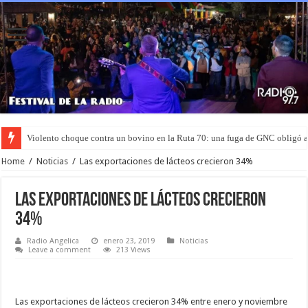
Violento choque contra un bovino en la Ruta 70: una fuga de GNC obligó 
Home
/
Noticias
/
Las exportaciones de lácteos crecieron 34%
Las exportaciones de lácteos crecieron
34%
Radio Angelica
enero 23, 2019
Noticias
Leave a comment
213 Views
Las exportaciones de lácteos crecieron 34% entre enero y noviembre