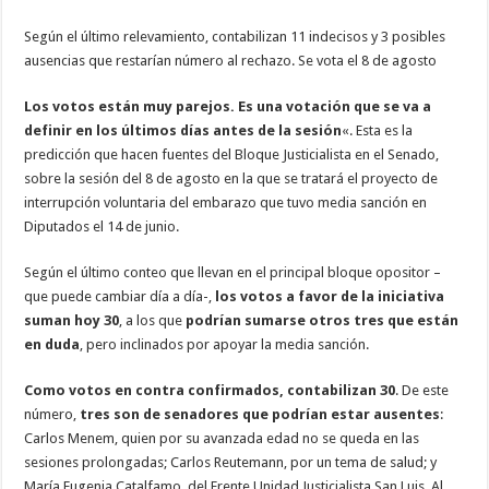
Según el último relevamiento, contabilizan 11 indecisos y 3 posibles
ausencias que restarían número al rechazo. Se vota el 8 de agosto
Los votos están muy parejos. Es una votación que se va a
definir en los últimos días antes de la sesión
«. Esta es la
predicción que hacen fuentes del Bloque Justicialista en el Senado,
sobre la sesión del 8 de agosto en la que se tratará el proyecto de
interrupción voluntaria del embarazo que tuvo media sanción en
Diputados el 14 de junio.
Según el último conteo que llevan en el principal bloque opositor –
que puede cambiar día a día-,
los votos a favor de la iniciativa
suman hoy 30
, a los que
podrían sumarse otros tres que están
en duda
, pero inclinados por apoyar la media sanción.
Como votos en contra confirmados, contabilizan 30
. De este
número,
tres son de senadores que podrían estar ausentes
:
Carlos Menem, quien por su avanzada edad no se queda en las
sesiones prolongadas; Carlos Reutemann, por un tema de salud; y
María Eugenia Catalfamo, del Frente Unidad Justicialista San Luis. Al