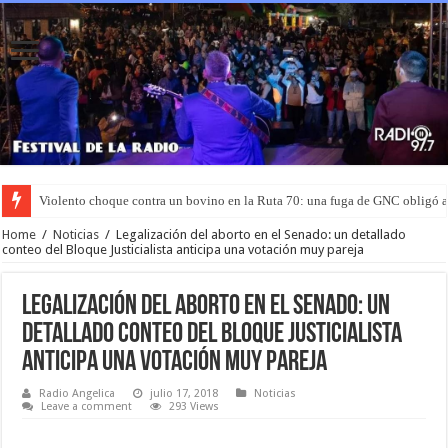
Violento choque contra un bovino en la Ruta 70: una fuga de GNC obligó 
Murió el joven que había sido rociado con nafta y prendido fuego en San L
Home
/
Noticias
/
Legalización del aborto en el Senado: un detallado
conteo del Bloque Justicialista anticipa una votación muy pareja
Legalización del aborto en el Senado: un
detallado conteo del Bloque Justicialista
anticipa una votación muy pareja
Radio Angelica
julio 17, 2018
Noticias
Leave a comment
293 Views