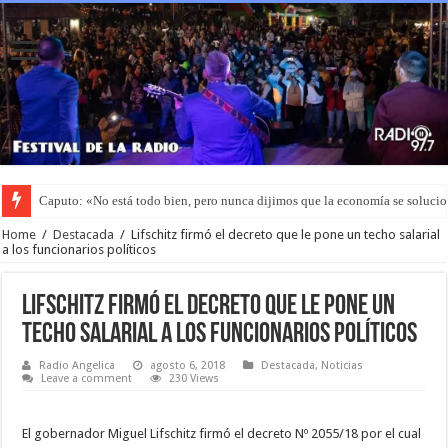
Caputo: «No está todo bien, pero nunca dijimos que la economía se soluci
Arcor invertirá USD 3,8 millones en un parque solar y generará su propia en
Home
/
Destacada
/
Lifschitz firmó el decreto que le pone un techo salarial
a los funcionarios políticos
Lifschitz firmó el decreto que le pone un
techo salarial a los funcionarios políticos
Radio Angelica
agosto 6, 2018
Destacada
,
Noticias
Leave a comment
230 Views
El gobernador Miguel Lifschitz firmó el decreto Nº 2055/18 por el cual