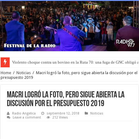
Violento choque contra un bovino en la Ruta 70: una fuga de GNC obligó 
Murió el joven que había sido rociado con nafta y prendido fuego en San L
Home
/
Noticias
/
Macri logró la foto, pero sigue abierta la discusión por el
presupuesto 2019
Macri logró la foto, pero sigue abierta la
discusión por el presupuesto 2019
Radio Angelica
septiembre 12, 2018
Noticias
Leave a comment
212 Views