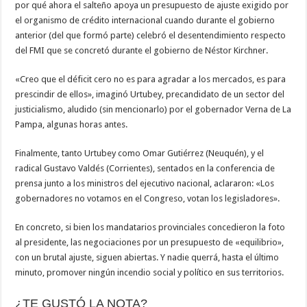
por qué ahora el salteño apoya un presupuesto de ajuste exigido por
el organismo de crédito internacional cuando durante el gobierno
anterior (del que formó parte) celebró el desentendimiento respecto
del FMI que se concretó durante el gobierno de Néstor Kirchner.
«Creo que el déficit cero no es para agradar a los mercados, es para
prescindir de ellos», imaginó Urtubey, precandidato de un sector del
justicialismo, aludido (sin mencionarlo) por el gobernador Verna de La
Pampa, algunas horas antes.
Finalmente, tanto Urtubey como Omar Gutiérrez (Neuquén), y el
radical Gustavo Valdés (Corrientes), sentados en la conferencia de
prensa junto a los ministros del ejecutivo nacional, aclararon: «Los
gobernadores no votamos en el Congreso, votan los legisladores».
En concreto, si bien los mandatarios provinciales concedieron la foto
al presidente, las negociaciones por un presupuesto de «equilibrio»,
con un brutal ajuste, siguen abiertas. Y nadie querrá, hasta el último
minuto, promover ningún incendio social y político en sus territorios.
¿TE GUSTÓ LA NOTA?