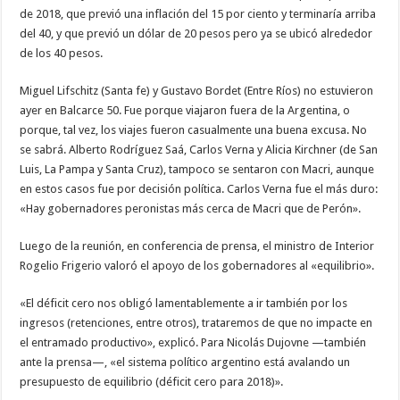
de 2018, que previó una inflación del 15 por ciento y terminaría arriba
del 40, y que previó un dólar de 20 pesos pero ya se ubicó alrededor
de los 40 pesos.
Miguel Lifschitz (Santa fe) y Gustavo Bordet (Entre Ríos) no estuvieron
ayer en Balcarce 50. Fue porque viajaron fuera de la Argentina, o
porque, tal vez, los viajes fueron casualmente una buena excusa. No
se sabrá. Alberto Rodríguez Saá, Carlos Verna y Alicia Kirchner (de San
Luis, La Pampa y Santa Cruz), tampoco se sentaron con Macri, aunque
en estos casos fue por decisión política. Carlos Verna fue el más duro:
«Hay gobernadores peronistas más cerca de Macri que de Perón».
Luego de la reunión, en conferencia de prensa, el ministro de Interior
Rogelio Frigerio valoró el apoyo de los gobernadores al «equilibrio».
«El déficit cero nos obligó lamentablemente a ir también por los
ingresos (retenciones, entre otros), trataremos de que no impacte en
el entramado productivo», explicó. Para Nicolás Dujovne —también
ante la prensa—, «el sistema político argentino está avalando un
presupuesto de equilibrio (déficit cero para 2018)».