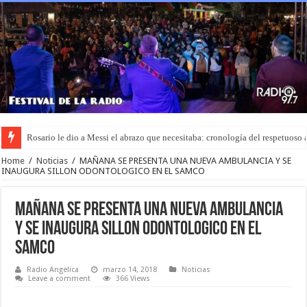
Rosario le dio a Messi el abrazo que necesitaba: cronología del respetuoso 
Murió Jorge Messi, padre de Lionel y un pilar en el que se apoyó a lo largo 
Home
/
Noticias
/
MAÑANA SE PRESENTA UNA NUEVA AMBULANCIA Y SE
INAUGURA SILLON ODONTOLOGICO EN EL SAMCO
MAÑANA SE PRESENTA UNA NUEVA AMBULANCIA
Y SE INAUGURA SILLON ODONTOLOGICO EN EL
SAMCO
Radio Angelica
marzo 14, 2018
Noticias
Leave a comment
366 Views