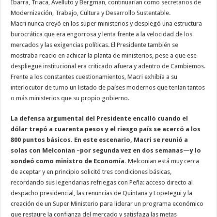
Ibarra, Triaca, Avelluto y Bergman, continuarían como secretarios de
Modernización, Trabajo, Cultura y Desarrollo Sustentable.
Macri nunca creyó en los super ministerios y desplegó una estructura
burocrática que era engorrosa y lenta frente a la velocidad de los
mercados y las exigencias políticas. El Presidente también se
mostraba reacio en achicar la planta de ministerios, pese a que ese
despliegue institucional era criticado afuera y adentro de Cambiemos.
Frente a los constantes cuestionamientos, Macri exhibía a su
interlocutor de turno un listado de países modernos que tenían tantos
o más ministerios que su propio gobierno.
La defensa argumental del Presidente encalló cuando el
dólar trepó a cuarenta pesos y el riesgo país se acercó a los
800 puntos básicos. En este escenario, Macri se reunió a
solas con Melconian –por segunda vez en dos semanas—y lo
sondeó como ministro de Economía.
Melconian está muy cerca
de aceptar y en principio solicitó tres condiciones básicas,
recordando sus legendarias refriegas con Peña: acceso directo al
despacho presidencial, las renuncias de Quintana y Lopetegui y la
creación de un Super Ministerio para liderar un programa económico
que restaure la confianza del mercado y satisfaga las metas