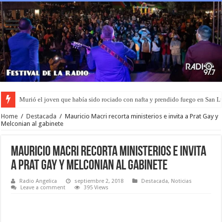
Murió el joven que había sido rociado con nafta y prendido fuego en San L
Home
/
Destacada
/
Mauricio Macri recorta ministerios e invita a Prat Gay y
Melconian al gabinete
Mauricio Macri recorta ministerios e invita
a Prat Gay y Melconian al gabinete
Radio Angelica
septiembre 2, 2018
Destacada
,
Noticias
Leave a comment
395 Views