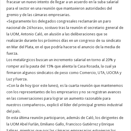
fracasar un nuevo intento de llegar a un acuerdo en la suba salarial
para el sector en una reunión que mantuvieron autoridades del
gremio y de las cámaras empresarias.
«Seguramente los delegados congresales reclamarán un paro
nacional de 24 horas», sostuvo tras la reunión el secretario general de
la UOM, Antonio Caló, en alusión a las deliberaciones que se
realizarán durante los próximos días en un congreso de su sindicato
en Mar del Plata, en el que podría hacerse el anuncio de la media de
fuerza.
Los metalúrgicos buscan un incremento salarial en torno al 20% y
romper así la pauta del 15% que alienta la Casa Rosada, la cual ya
firmaron algunos sindicatos de peso como Comercio, UTA, UOCRA y
Luz y Fuerza.
«Con la de hoy (por este lunes), es la cuarta reunión que mantenemos
con los representantes de los empresarios y no se registran avances
en las conversaciones para lograr un aumento razonable para
nuestros compañeros», explicó el líder del principal gremio industrial
del país.
En esta última reunión participaron, además de Caló, los dirigentes de
la UOM Abel Furlán, Emiliano Gallo, Francisco Gutiérrez y Enrique
Salinas, mientras que por las cámaras empresarias estuvieron los