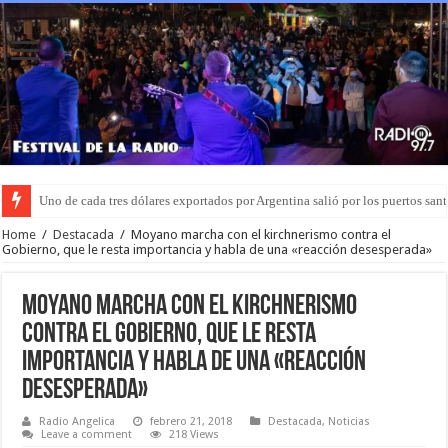
El Gobierno retiró el capítulo sobre venta de tierras a extranjeros para asegu
Home
/
Destacada
/
Moyano marcha con el kirchnerismo contra el
Gobierno, que le resta importancia y habla de una «reacción desesperada»
Moyano marcha con el kirchnerismo
contra el Gobierno, que le resta
importancia y habla de una «reacción
desesperada»
Radio Angelica
febrero 21, 2018
Destacada
,
Noticias
Leave a comment
218 Views