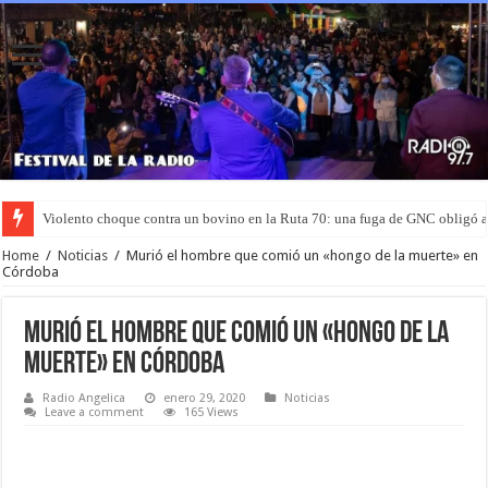
Violento choque contra un bovino en la Ruta 70: una fuga de GNC obligó 
Home
/
Noticias
/
Murió el hombre que comió un «hongo de la muerte» en
Córdoba
Murió el hombre que comió un «hongo de la
muerte» en Córdoba
Radio Angelica
enero 29, 2020
Noticias
Leave a comment
165 Views