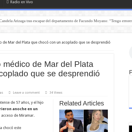
Radio en Vivo
Candela Arizaga tras escapar del departamento de Facundo Moyano: “Tengo errore
eta robada en Lehmann y una moto sustraída en un campo
 de Mar del Plata que chocó con un acoplado que se desprendió
 médico de Mar del Plata
coplado que se desprendió
as
Leave a comment
34 Views
Related Articles
nse de 57 años, y el hijo
ieron anoche en un
el acceso de Miramar.
ia chocó este