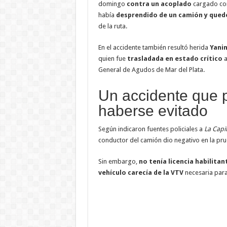
domingo
contra un acoplado
cargado con
había
desprendido de un camión y qued
de la ruta.
En el accidente también resultó herida
Yanin
quien fue
trasladada en estado crítico
a
General de Agudos de Mar del Plata.
Un accidente que 
haberse evitado
Según indicaron fuentes policiales a
La Capit
conductor del camión dio negativo en la pr
Sin embargo,
no tenía licencia habilitan
vehículo carecía de la VTV
necesaria para 