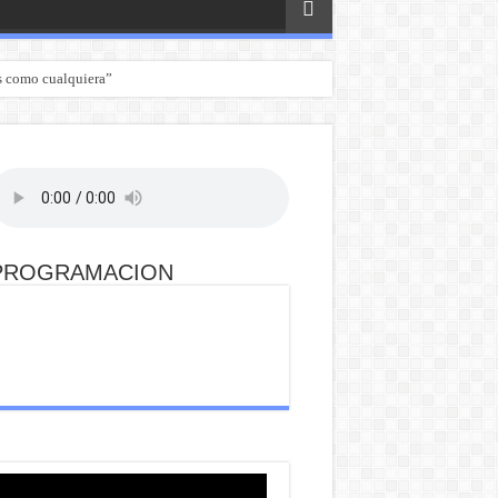
s como cualquiera”
PROGRAMACION