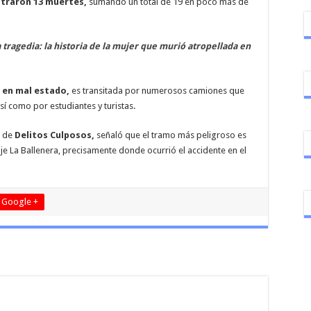
straron 13 muertes,
sumando un total de 19 en poco más de
tragedia: la historia de la mujer que murió atropellada en
en mal estado,
es transitada por numerosos camiones que
í como por estudiantes y turistas.
d de
Delitos Culposos,
señaló que el tramo más peligroso es
je La Ballenera, precisamente donde ocurrió el accidente en el
Google +