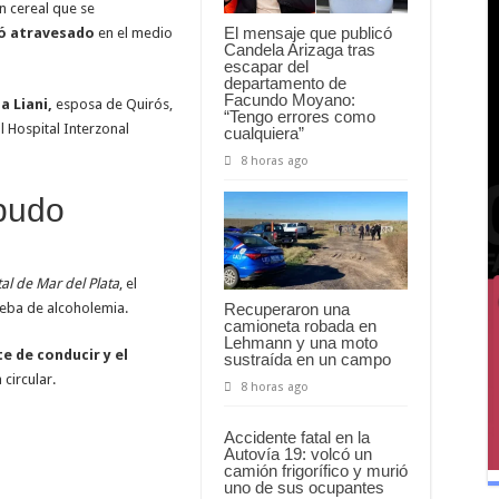
 cereal que se
El mensaje que publicó
ó atravesado
en el medio
Candela Arizaga tras
escapar del
departamento de
Facundo Moyano:
a Liani,
esposa de Quirós,
“Tengo errores como
l Hospital Interzonal
cualquiera”
8 horas ago
pudo
al de Mar del Plata
, el
Recuperaron una
ueba de alcoholemia.
camioneta robada en
Lehmann y una moto
te de conducir y
el
sustraída en un campo
circular.
8 horas ago
Accidente fatal en la
Autovía 19: volcó un
camión frigorífico y murió
uno de sus ocupantes