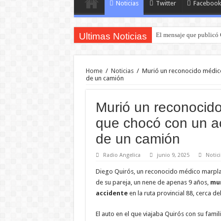
Noticias
Twitter
Facebook
Ultimas Noticias
El mensaje que publicó 
Recuperaron una camion
Home
/
Noticias
/
Murió un reconocido médico
de un camión
Murió un reconocido
que chocó con un a
de un camión
Radio Angelica
junio 9, 2025
Notici
Diego Quirós, un reconocido médico marplate
de su pareja, un nene de apenas 9 años,
mur
accidente
en la ruta provincial 88, cerca d
El auto en el que viajaba Quirós con su famil