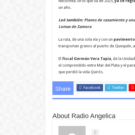
Necochea. En lo que va de 2025,
ya se regi
un año.
Leé también:
Planes de casamiento y una 
Lomas de Zamora
La ruta, de una sola vía y con un
pavimento 
transportan granos al puerto de Quequén, as
El
fiscal Germán Vera Tapia
, de la Unida
el comprendido entre Mar del Plata y el para
que perdió la vida Quirós.
Facebook
Twitter
Share
About Radio Angelica