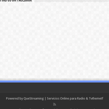
Find us on Facebook
Powered by
QueStreaming
| Servicios Online para Radio & Tv
themetf