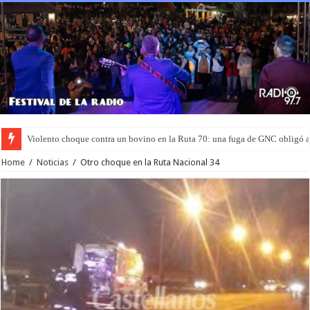
Violento choque contra un bovino en la Ruta 70: una fuga de GNC obligó 
Home
/
Noticias
/
Otro choque en la Ruta Nacional 34