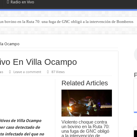
Radio en Vivo
un bovino en la Ruta 70: una fuga de GNC obligó a la intervención de Bomberos
illa Ocampo
ivo En Villa Ocampo
as
Leave a comment
87 Views
Related Articles
itivos de Villa Ocampo
Violento choque contra
un bovino en la Ruta 70:
mer caso detectado de
una fuga de GNC obligó
rto infectado del que no
a la intervención de