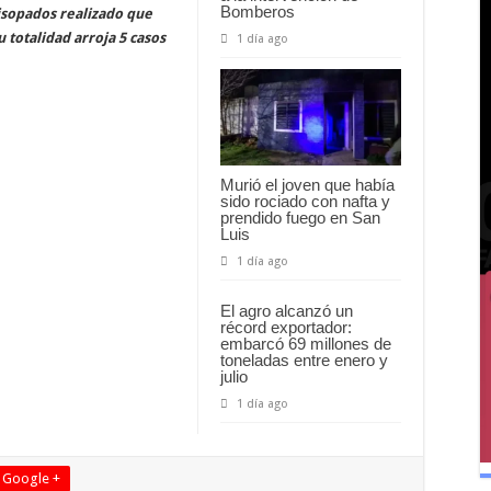
Bomberos
isopados realizado que
 totalidad arroja 5 casos
1 día ago
Murió el joven que había
sido rociado con nafta y
prendido fuego en San
Luis
1 día ago
El agro alcanzó un
récord exportador:
embarcó 69 millones de
toneladas entre enero y
julio
1 día ago
Google +