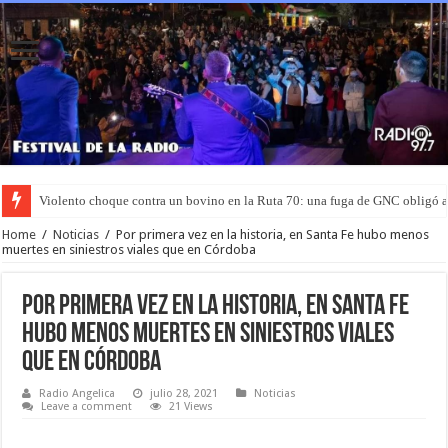
Violento choque contra un bovino en la Ruta 70: una fuga de GNC obligó 
Murió el joven que había sido rociado con nafta y prendido fuego en San L
Home
/
Noticias
/
Por primera vez en la historia, en Santa Fe hubo menos
muertes en siniestros viales que en Córdoba
Por primera vez en la historia, en Santa Fe
hubo menos muertes en siniestros viales
que en Córdoba
Radio Angelica
julio 28, 2021
Noticias
Leave a comment
21 Views