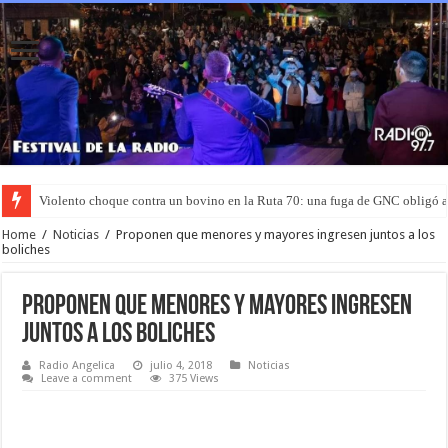
Violento choque contra un bovino en la Ruta 70: una fuga de GNC obligó 
Murió el joven que había sido rociado con nafta y prendido fuego en San L
Home
/
Noticias
/
Proponen que menores y mayores ingresen juntos a los
boliches
Proponen que menores y mayores ingresen
juntos a los boliches
Radio Angelica
julio 4, 2018
Noticias
Leave a comment
375 Views