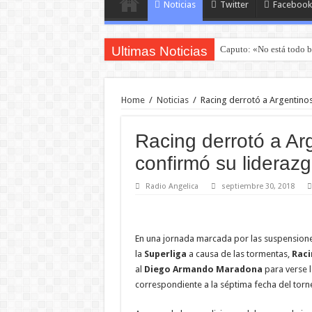
Noticias
Twitter
Facebook
Ultimas Noticias
Caputo: «No está todo b
Home
/
Noticias
/
Racing derrotó a Argentinos
Racing derrotó a Ar
confirmó su liderazg
Radio Angelica
septiembre 30, 2018
En una jornada marcada por las suspensione
la
Superliga
a causa de las tormentas,
Raci
al
Diego Armando Maradona
para verse l
correspondiente a la séptima fecha del tor