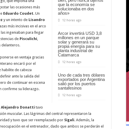
bien, pero nunca dijimos
ego, que imponía una
que la economía se
gestar las ocasiones más
solucionaba en dos
años»
de
Eduardo
Coudet
. Un
ez
y un intento de
Lisandro
12 horas ago
zas más incisivas en el arco
 las ingeniaban para llegar
Arcor invertirá USD 3,8
millones en un parque
sistencias de
Pisculichi
,
solar y generará su
s delanteros.
propia energía para su
planta industrial de
Catamarca
ponerse en ventaja gracias
12 horas ago
canterano encaró por el
z
habilite de cabeza
Uno de cada tres dólares
definir ante la salida del
exportados por Argentina
tero de continuar en escena
salió por los puertos
santafesinos
n confirme su liderazgo.
12 horas ago
o
Alejandro Donatti
tuvo
sión muscular. Las lágrimas del central representaron la
ularidad y tuvo que ser reemplazado por
Sigali
. Además, la
preocupación en el entrenador, dado que ambos se perderán el