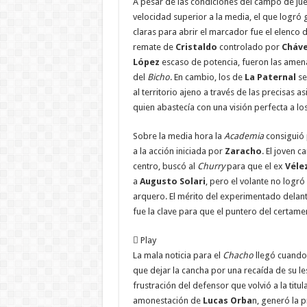
A pesar de las condiciones del campo de ju
velocidad superior a la media, el que logró 
claras para abrir el marcador fue el elenco 
remate de
Cristaldo
controlado por
Cháv
López
escaso de potencia, fueron las amena
del
Bicho
. En cambio, los de
La Paternal
se
al territorio ajeno a través de las precisas a
quien abastecía con una visión perfecta a lo
Sobre la media hora la
Academia
consiguió 
a la acción iniciada por
Zaracho
. El joven 
centro, buscó al
Churry
para que el ex
Véle
a
Augusto Solari
, pero el volante no logró 
arquero. El mérito del experimentado delan
fue la clave para que el puntero del certame
Play
La mala noticia para el
Chacho
llegó cuand
que dejar la cancha por una recaída de su le
frustración del defensor que volvió a la tit
amonestación de
Lucas Orba
n, generó la 