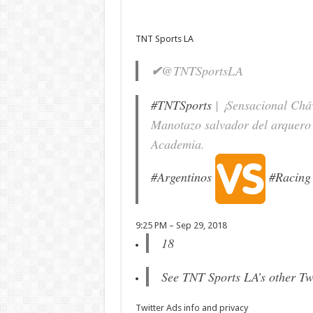
TNT Sports LA
✔
@TNTSportsLA
#
TNTSports
| ¡Sensacional Chá
Manotazo salvador del arquero 
Academia.
#
Argentinos
#
Racing
9:25 PM – Sep 29, 2018
18
See TNT Sports LA’s other Tw
Twitter Ads info and privacy