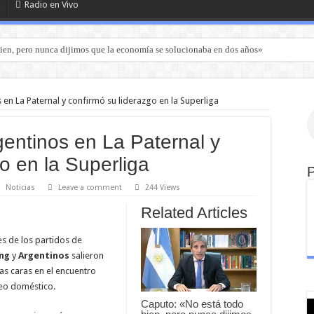
Radio en Vivo
ien, pero nunca dijimos que la economía se solucionaba en dos años»
 en La Paternal y confirmó su liderazgo en la Superliga
gentinos en La Paternal y
o en la Superliga
Noticias
Leave a comment
244 Views
Related Articles
s de los partidos de
ng
y
Argentinos
salieron
as caras en el encuentro
neo doméstico.
Caputo: «No está todo