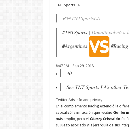
TNT Sports LA
✔
@TNTSportsLA
#
TNTSports
| Donatti volvió a l
#
Argentinos
#
Racing
8:47 PM – Sep 29, 2018
40
See TNT Sports LA’s other Tw
Twitter Ads info and privacy
En el complemento Racing extendió la difer
capitalizó la infracción que recibió
Guiller
más amplio, pero el
Churry
Cristaldo
fall
su juego asociado y la jerarquía de sus intér