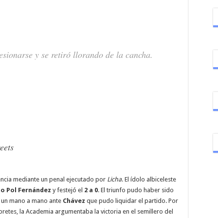
esionarse y se retiró llorando de la cancha.
eets
encia mediante un penal ejecutado por
Licha
. El ídolo albiceleste
mo Pol Fernández
y festejó el
2 a 0
. El triunfo pudo haber sido
ó un mano a mano ante
Chávez
que pudo liquidar el partido. Por
pretes, la Academia argumentaba la victoria en el semillero del