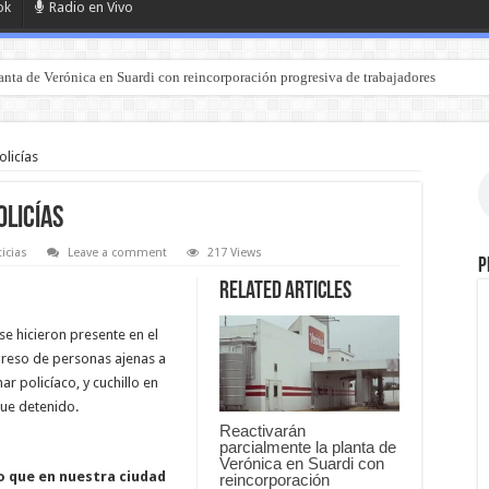
ok
Radio en Vivo
anta de Verónica en Suardi con reincorporación progresiva de trabajadores
licías
olicías
icias
Leave a comment
217 Views
P
Related Articles
se hicieron presente en el
ngreso de personas ajenas a
ar policíaco, y cuchillo en
ue detenido.
Reactivarán
parcialmente la planta de
Verónica en Suardi con
o que en nuestra ciudad
reincorporación