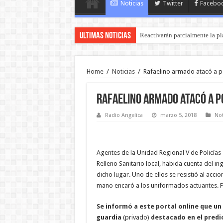
Noticias
Twitter
Facebo
Ultimas Noticias
Reactivarán parcialmente la pl
Home
/
Noticias
/
Rafaelino armado atacó a po
Rafaelino armado atacó a p
Radio Angelica
marzo 5, 2018
Not
Agentes de la Unidad Regional V de Policías 
Relleno Sanitario local, habida cuenta del i
dicho lugar. Uno de ellos se resistió al accion
mano encaró a los uniformados actuantes. F
Se informó a este portal online que un
guardia
(privado)
destacado en el predi