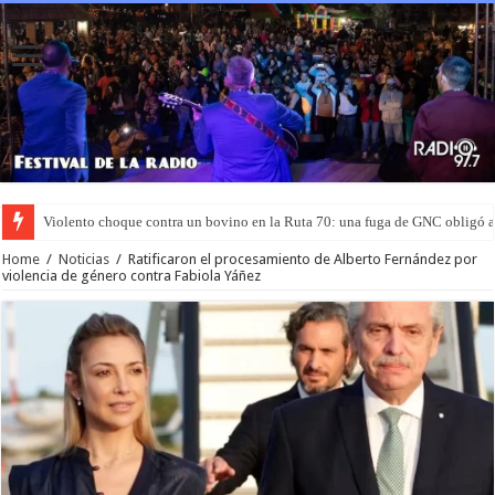
Violento choque contra un bovino en la Ruta 70: una fuga de GNC obligó 
Murió el joven que había sido rociado con nafta y prendido fuego en San L
Home
/
Noticias
/
Ratificaron el procesamiento de Alberto Fernández por
violencia de género contra Fabiola Yáñez