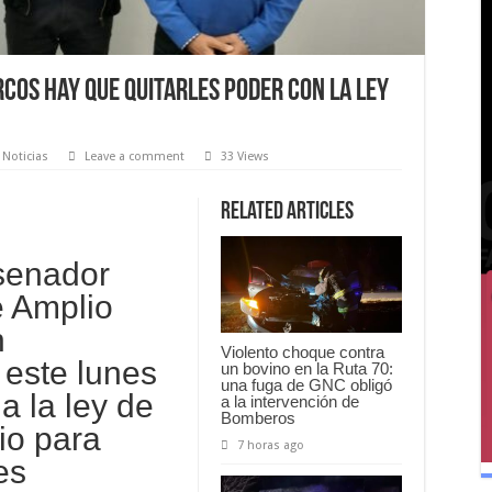
rcos hay que quitarles poder con la ley
Noticias
Leave a comment
33 Views
Related Articles
 senador
e Amplio
n
Violento choque contra
ó este lunes
un bovino en la Ruta 70:
una fuga de GNC obligó
a la ley de
a la intervención de
Bomberos
io para
7 horas ago
es