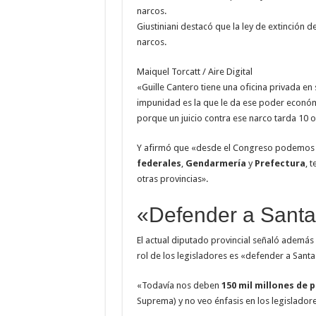
Giustiniani destacó que la ley de extinción 
narcos.
Maiquel Torcatt / Aire Digital
«Guille Cantero tiene una oficina privada en s
impunidad es la que le da ese poder económi
porque un juicio contra ese narco tarda 10 
Y afirmó que «desde el Congreso podemos f
federales
,
Gendarmería
y
Prefectura
, 
otras provincias».
«Defender a Santa
El actual diputado provincial señaló además
rol de los legisladores es «defender a Santa
«Todavía nos deben
150 mil millones de 
Suprema) y no veo énfasis en los legislador