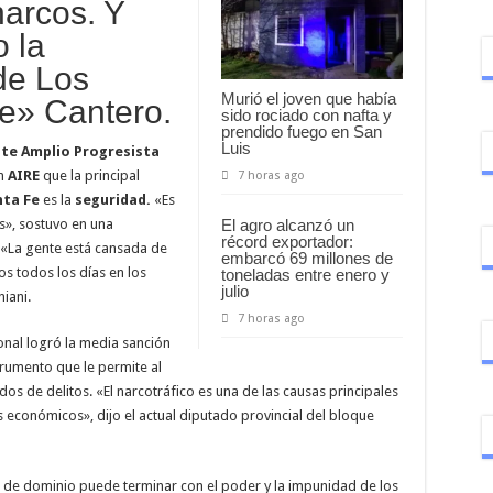
arcos. Y
 la
 de Los
Murió el joven que había
le» Cantero.
sido rociado con nafta y
prendido fuego en San
Luis
te Amplio Progresista
en
AIRE
que la principal
7 horas ago
ta Fe
es la
seguridad.
«Es
s», sostuvo en una
El agro alcanzó un
récord exportador:
 «La gente está cansada de
embarcó 69 millones de
os todos los días en los
toneladas entre enero y
julio
niani.
7 horas ago
nal logró la media sanción
strumento que le permite al
s de delitos. «El narcotráfico es una de las causas principales
es económicos», dijo el actual diputado provincial del bloque