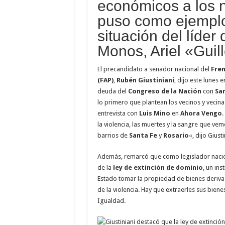
económicos a los n
puso como ejemplo
situación del líder
Monos, Ariel «Guil
El precandidato a senador nacional del
Fren
(FAP)
,
Rubén Giustiniani
, dijo este lunes 
deuda del
Congreso de la Nación
con
San
lo primero que plantean los vecinos y vecina
entrevista con
Luis Mino
en
Ahora Vengo
.
la violencia, las muertes y la sangre que vem
barrios de
Santa Fe
y
Rosario
«, dijo Giusti
Además, remarcó que como legislador nacio
de la
ley de extinción de dominio
, un in
Estado tomar la propiedad de bienes derivado
de la violencia. Hay que extraerles sus bien
Igualdad.