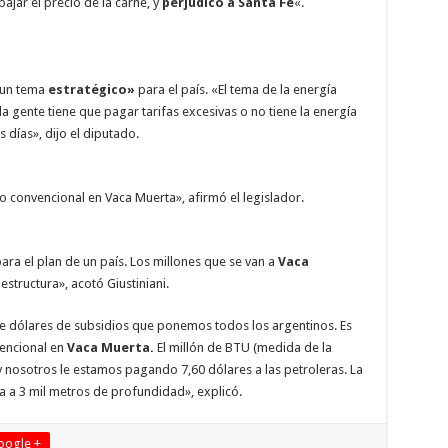
ajar el precio de la carne, y
perjudicó a Santa Fe
«.
un tema
estratégico»
para el país. «El tema de la energía
 gente tiene que pagar tarifas excesivas o no tiene la energía
s días», dijo el diputado.
no convencional en Vaca Muerta», afirmó el legislador.
ara el plan de un país. Los millones que se van a
Vaca
structura», acotó Giustiniani.
de dólares de subsidios que ponemos todos los argentinos. Es
encional en
Vaca Muerta.
El millón de BTU (medida de la
s y nosotros le estamos pagando 7,60 dólares a las petroleras. La
a a 3 mil metros de profundidad», explicó.
oogle +