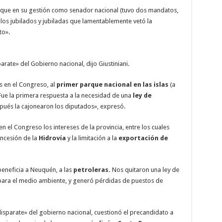
 que en su gestión como senador nacional (tuvo dos mandatos,
los jubilados y jubiladas que lamentablemente vetó la
to».
arate» del Gobierno nacional, dijo Giustiniani.
s en el Congreso, al
primer parque nacional en las islas
(a
Fue la primera respuesta a la necesidad de una
ley de
pués la cajonearon los diputados», expresó.
en el Congreso los intereses de la provincia, entre los cuales
ncesión de la
Hidrovía
y la limitación a la
exportación de
eneficia a Neuquén, a las
petroleras.
Nos quitaron una ley de
a para el medio ambiente, y generó pérdidas de puestos de
disparate» del gobierno nacional, cuestionó el precandidato a