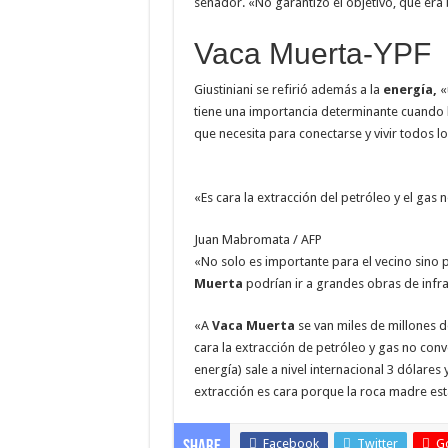
senador. «No garantizó el objetivo, que era b
Vaca Muerta-YPF
Giustiniani se refirió además a la
energía,
«
tiene una importancia determinante cuando la
que necesita para conectarse y vivir todos lo
«Es cara la extracción del petróleo y el gas 
Juan Mabromata / AFP
«No solo es importante para el vecino sino p
Muerta
podrían ir a grandes obras de infrae
«A
Vaca Muerta
se van miles de millones 
cara la extracción de petróleo y gas no conv
energía) sale a nivel internacional 3 dólare
extracción es cara porque la roca madre est
Facebook
Twitter
G
Share