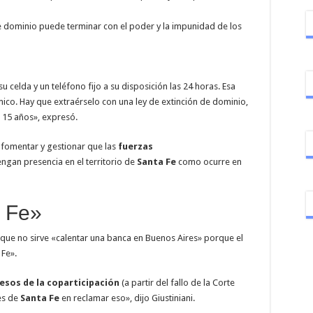
de dominio puede terminar con el poder y la impunidad de los
u celda y un teléfono fijo a su disposición las 24 horas. Esa
co. Hay que extraérselo con una ley de extinción de dominio,
o 15 años», expresó.
omentar y gestionar que las
fuerzas
tengan presencia en el territorio de
Santa Fe
como ocurre en
 Fe»
 que no sirve «calentar una banca en Buenos Aires» porque el
 Fe».
pesos de la coparticipación
(a partir del fallo de la Corte
es de
Santa Fe
en reclamar eso», dijo Giustiniani.