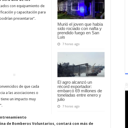
otados con equipamiento de
nificación y capacitación para
podrían presentarse”.
Murió el joven que había
sido rociado con nafta y
prendido fuego en San
Luis
7 horas ago
El agro alcanzó un
récord exportador:
convencidos de que cada
embarcó 69 millones de
cia a las asociaciones o
toneladas entre enero y
julio
 tiene un impacto muy
”.
7 horas ago
 Entrenamiento
sina de Bomberos Voluntarios, contará con más de