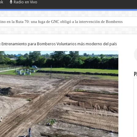
ok
Radio en Vivo
ino en la Ruta 70: una fuga de GNC obligó a la intervención de Bomberos
de Entrenamiento para Bomberos Voluntarios más moderno del país
P