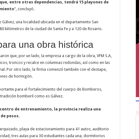
que, entre otras dependencias, tendrá 15 playones de
amiento
”, concluyó.
de Gálvez, una localidad ubicada en el departamento San
 80 kilómetros de la ciudad de Santa Fe y a 120 de Rosario.
para una obra histórica
saron que, por un lado, la empresa a cargo de la obra, VFM S.A,
licos, troncos y recalce en columnas redondas, así como en las
onal. Por otro lado, la firma comenzó también con el destape,
ayones de hormigón.
ortante para el fortalecimiento del cuerpo de Bomberos,
 tradición bomberil como es Gálvez.
centro de entrenamiento, la provincia realiza una
 de pesos.
rarquizado, playa de estacionamiento para 41 autos, auditorio
idad, tres aulas para 30 estudiantes cada una, dormitorios