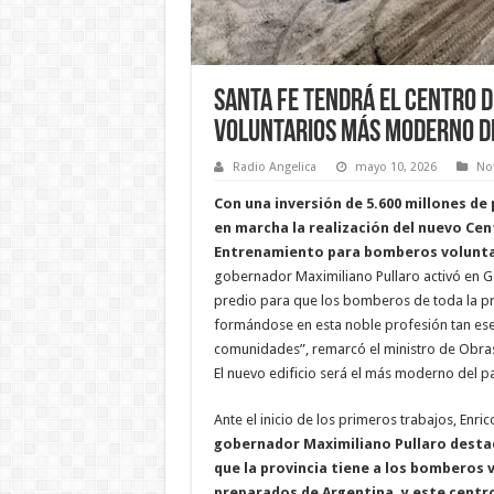
Santa Fe tendrá el Centro 
Voluntarios más moderno de
Radio Angelica
mayo 10, 2026
Not
Con una inversión de 5.600 millones de 
en marcha la realización del nuevo Cen
Entrenamiento para bomberos volunta
gobernador Maximiliano Pullaro activó en Gá
predio para que los bomberos de toda la pr
formándose en esta noble profesión tan esen
comunidades”, remarcó el ministro de Obras 
El nuevo edificio será el más moderno del pa
Ante el inicio de los primeros trabajos, Enric
gobernador Maximiliano Pullaro desta
que la provincia tiene a los bomberos
preparados de Argentina, y este centro