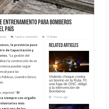
de Entrenamiento para Bomberos
l país
icias
Leave a comment
15 Views
Related Articles
pesos, la provincia puso
tro de Capacitación y
rios.
“La gestión del
lvez la construcción de un
ovincia puedan seguir
cial para las
Violento choque contra
Públicas, Lisandro Enrico.
un bovino en la Ruta 70:
ís.
una fuga de GNC obligó
a la intervención de
Bomberos
o, expresó: “
El
7 horas ago
ca siempre con orgullo
 voluntarios más
 será uno de los