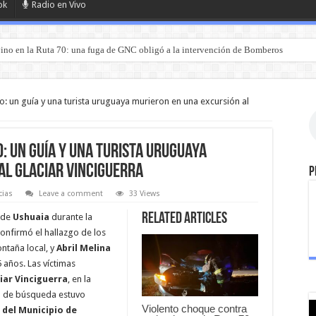
ok
Radio en Vivo
ino en la Ruta 70: una fuga de GNC obligó a la intervención de Bomberos
rociado con nafta y prendido fuego en San Luis
o: un guía y una turista uruguaya murieron en una excursión al
o: un guía y una turista uruguaya
al glaciar Vinciguerra
P
cias
Leave a comment
33 Views
Related Articles
 de
Ushuaia
durante la
nfirmó el hallazgo de los
ntaña local, y
Abril Melina
5 años. Las víctimas
iar Vinciguerra
, en la
vo de búsqueda estuvo
Violento choque contra
 del Municipio de