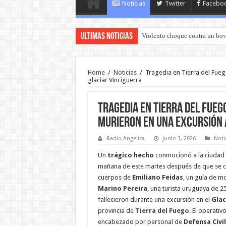
Noticias
Twitter
Facebo
Ultimas Noticias
Violento choque contra un bov
Murió el joven que había sido 
Home
/
Noticias
/
Tragedia en Tierra del Fueg
glaciar Vinciguerra
Tragedia en Tierra del Fueg
murieron en una excursión 
Radio Angelica
junio 3, 2026
Noti
Un
trágico hecho
conmocionó a la ciudad
mañana de este martes después de que se co
cuerpos de
Emiliano Feidas
, un guía de mo
Marino Pereira
, una turista uruguaya de 2
fallecieron durante una excursión en el
Glac
provincia de
Tierra del Fuego
. El operati
encabezado por personal de
Defensa Civil