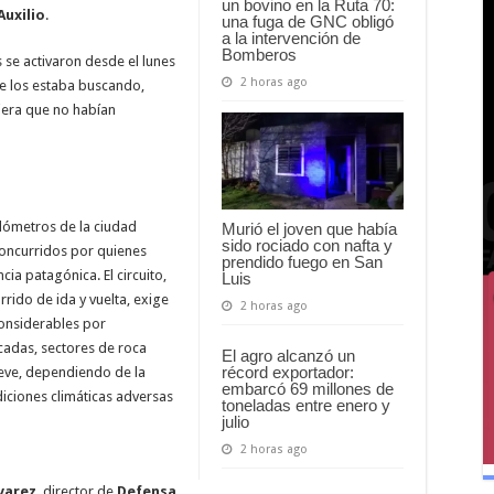
un bovino en la Ruta 70:
Auxilio
.
una fuga de GNC obligó
a la intervención de
Bomberos
 se activaron desde el lunes
2 horas ago
e los estaba buscando,
iera que no habían
ilómetros de la ciudad
Murió el joven que había
sido rociado con nafta y
concurridos por quienes
prendido fuego en San
cia patagónica. El circuito,
Luis
rido de ida y vuelta, exige
2 horas ago
considerables por
cadas, sectores de roca
El agro alcanzó un
récord exportador:
ieve, dependiendo de la
embarcó 69 millones de
diciones climáticas adversas
toneladas entre enero y
julio
2 horas ago
lvarez
, director de
Defensa