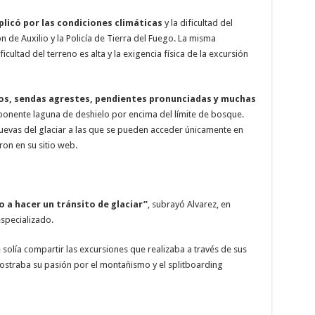
licó por las condiciones climáticas
y la dificultad del
 de Auxilio y la Policía de Tierra del Fuego. La misma
ficultad del terreno es alta y la exigencia física de la excursión
yos, sendas agrestes, pendientes pronunciadas y muchas
imponente laguna de deshielo por encima del límite de bosque.
evas del glaciar a las que se pueden acceder únicamente en
on en su sitio web.
 a hacer un tránsito de glaciar”
, subrayó Alvarez, en
specializado.
 solía compartir las excursiones que realizaba a través de sus
mostraba su pasión por el montañismo y el splitboarding