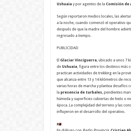
Ushuaia
y por agentes de la
Comisión de 
Según reportaron medios locales, las alertas
a la noche, cuando comenzó el operativo qu
después de que la madre del hombre advirt
regresado a tiempo.
PUBLICIDAD
El
Glaciar Vinciguerra
, ubicado a unos 7 k
de
Ushuaia
, figura entre los destinos más 
practican actividades de trekking en la provin
que alcanza entre 13 y 14 kilómetros de recor
varias horas de marcha y plantea desafíos 
la
presencia de turbales
, pendientes mar
húmeda y superficies cubiertas de hielo o n
época. La complejidad del terreno y las con
influyeron en el desarrollo del operativo.
En diálogo con
Radio Provincia
,
Cristian A