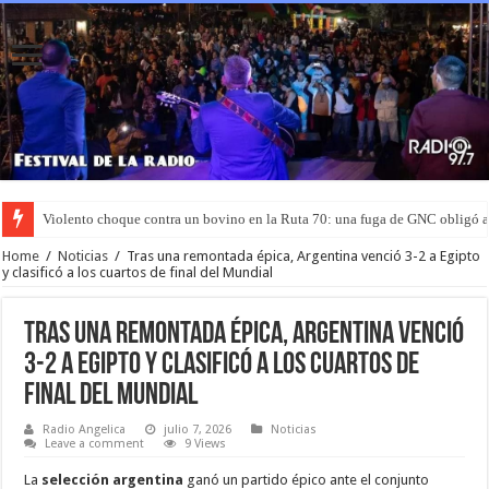
Violento choque contra un bovino en la Ruta 70: una fuga de GNC obligó 
Murió el joven que había sido rociado con nafta y prendido fuego en San L
Home
/
Noticias
/
Tras una remontada épica, Argentina venció 3-2 a Egipto
y clasificó a los cuartos de final del Mundial
Tras una remontada épica, Argentina venció
3-2 a Egipto y clasificó a los cuartos de
final del Mundial
Radio Angelica
julio 7, 2026
Noticias
Leave a comment
9 Views
La
selección argentina
ganó un partido épico ante el conjunto