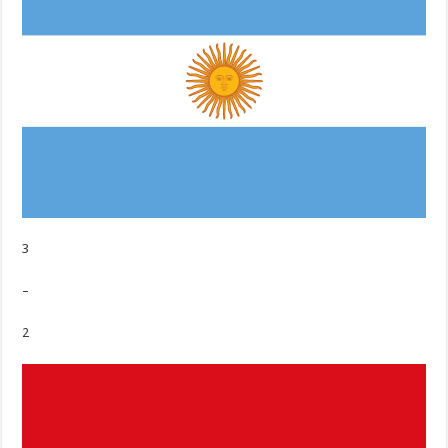
3
–
2