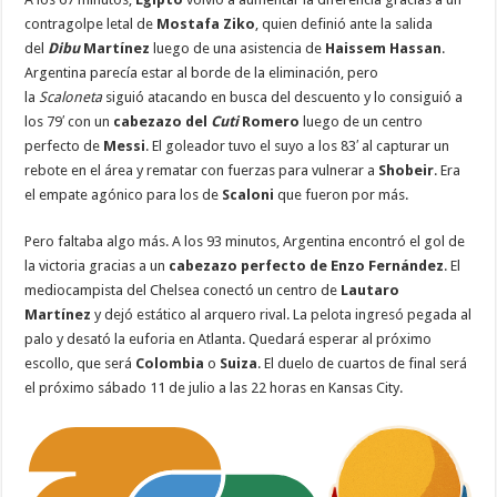
contragolpe letal de
Mostafa Ziko
, quien definió ante la salida
del
Dibu
Martínez
luego de una asistencia de
Haissem Hassan
.
Argentina parecía estar al borde de la eliminación, pero
la
Scaloneta
siguió atacando en busca del descuento y lo consiguió a
los 79′ con un
cabezazo del
Cuti
Romero
luego de un centro
perfecto de
Messi
. El goleador tuvo el suyo a los 83′ al capturar un
rebote en el área y rematar con fuerzas para vulnerar a
Shobeir
. Era
el empate agónico para los de
Scaloni
que fueron por más.
Pero faltaba algo más. A los 93 minutos, Argentina encontró el gol de
la victoria gracias a un
cabezazo perfecto de Enzo Fernández
. El
mediocampista del Chelsea conectó un centro de
Lautaro
Martínez
y dejó estático al arquero rival. La pelota ingresó pegada al
palo y desató la euforia en Atlanta. Quedará esperar al próximo
escollo, que será
Colombia
o
Suiza
. El duelo de cuartos de final será
el próximo sábado 11 de julio a las 22 horas en Kansas City.