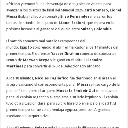
africano y remontó una desventaja de dos goles en Atlanta para
avanzar a los cuartos de final del Mundial 2026.
Cuti Romero
,
Lionel
Messi
(había fallado un penal) y
Enzo Fernández
marcaron los
tantos del triunfo del equipo de
Lionel Scaloni
, que espera en la
próxima instancia al ganador del duelo entre
Suiza
y
Colombia
.
El partido comenzó mal para los campeones del
mundo.
Egipto
sorprendió al abrir el marcador a los 14 minutos del
primer tiempo. El defensor
Yasser Ibrahim
conectó de cabeza un
centro de
Marwan Ateya
y le ganó en el salto a
Lisandro
Martínez
para convertir el 1-0 del seleccionado africano.
A los 18 minutos,
Nicolás Tagliafico
fue derribado en el área y el
árbitro sancionó el correspondiente penal.
Messi
se hizo cargo de la
pena máxima pero el arquero
Mostafa Shobeir Oufa
le detuvo el
penal al capitán argentino al arrojarse a su lado izquierdo. El capitán
tuvo otra situación clara, pero su tiro libre dio en el palo a los 31′. El
primer tiempo se fue con la ventaja egipcia, pero con Argentina
asediando al arquero rival.
A los 67 minutos,
Egipto
volvió a aumentar la diferencia gracias a un