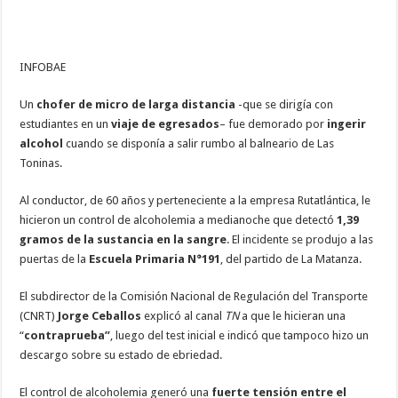
INFOBAE
Un
chofer de micro de larga distancia
-que se dirigía con
estudiantes en un
viaje de egresados
– fue demorado por
ingerir
alcohol
cuando se disponía a salir rumbo al balneario de Las
Toninas.
Al conductor, de 60 años y perteneciente a la empresa Rutatlántica, le
hicieron un control de alcoholemia a medianoche que detectó
1,39
gramos de la sustancia en la sangre
. El incidente se produjo a las
puertas de la
Escuela Primaria N°191
, del partido de La Matanza.
El subdirector de la Comisión Nacional de Regulación del Transporte
(CNRT)
Jorge Ceballos
explicó al canal
TN
a que le hicieran una
“
contraprueba”
, luego del test inicial e indicó que tampoco hizo un
descargo sobre su estado de ebriedad.
El control de alcoholemia generó una
fuerte tensión entre el