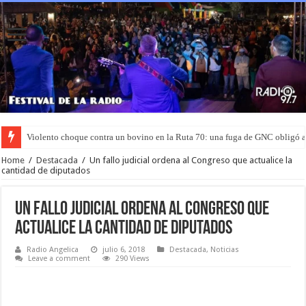
Violento choque contra un bovino en la Ruta 70: una fuga de GNC obligó 
Home
/
Destacada
/
Un fallo judicial ordena al Congreso que actualice la
cantidad de diputados
Un fallo judicial ordena al Congreso que
actualice la cantidad de diputados
Radio Angelica
julio 6, 2018
Destacada
,
Noticias
Leave a comment
290 Views