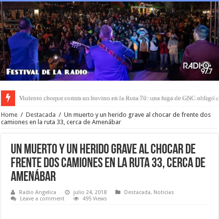
Murió el joven que había sido rociado con nafta y prendido fuego en San L
Home
/
Destacada
/
Un muerto y un herido grave al chocar de frente dos
camiones en la ruta 33, cerca de Amenábar
Un muerto y un herido grave al chocar de
frente dos camiones en la ruta 33, cerca de
Amenábar
Radio Angelica
julio 24, 2018
Destacada
,
Noticias
Leave a comment
495 Views