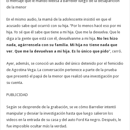
El mensaje que le mandó Melisa a Barrelier luego de la desaparición
de la menor
En el mismo audio, la mamá de la adolescente insistió en que el
acusado sabe qué ocurrió con su hija. “Por lo menos hacé eso por mi
hija. Yo sé que él sabe que tiene a mi hija. Que me la devuelva. Que le
diga a la gente que está con él, devuélvanme a mi hija.
No les hizo
nada, agárrensela con su familia. Mi hija no tiene nada que
ver. Que me la devuelvan a mi hija. Es lo único que pido
”, cerró.
Ayer, además, se conoció un audio del único detenido por el femicidio
de Agostina Vega. La conversación pertenece a parte de la prueba
que presentó el papá de la menor que realizó una investigación por
su cuenta.
PUBLICIDAD
Según se desprende de la grabación, se ve cómo Barrelier intentó
manipular y desviar la investigación hasta que luego salieron los
videos en la entrada de su casa y del auto Ford Ka negro. Después, le
fue imposible ocultar más la verdad.