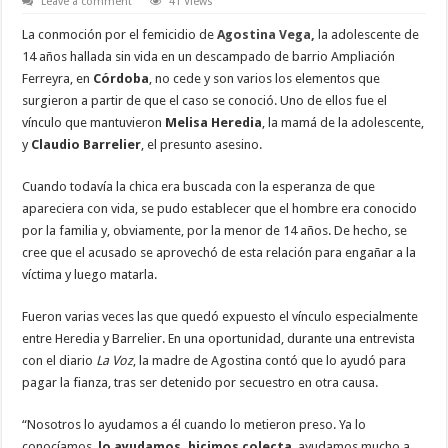
Leave a comment
41 Views
La conmoción por el femicidio de
Agostina Vega,
la adolescente de
14 años hallada sin vida en un descampado de barrio Ampliación
Ferreyra, en
Córdoba
, no cede y son varios los elementos que
surgieron a partir de que el caso se conoció. Uno de ellos fue el
vínculo que mantuvieron
Melisa Heredia
, la mamá de la adolescente,
y
Claudio Barrelier
, el presunto asesino.
Cuando todavía la chica era buscada con la esperanza de que
apareciera con vida, se pudo establecer que el hombre era conocido
por la familia y, obviamente, por la menor de 14 años. De hecho, se
cree que el acusado se aprovechó de esta relación para engañar a la
víctima y luego matarla.
Fueron varias veces las que quedó expuesto el vínculo especialmente
entre Heredia y Barrelier. En una oportunidad, durante una entrevista
con el diario
La Voz
, la madre de Agostina contó que lo ayudó para
pagar la fianza, tras ser detenido por secuestro en otra causa.
“Nosotros lo ayudamos a él cuando lo metieron preso. Ya lo
conocíamos,
lo ayudamos, hicimos colecta
, ayudamos mucho a