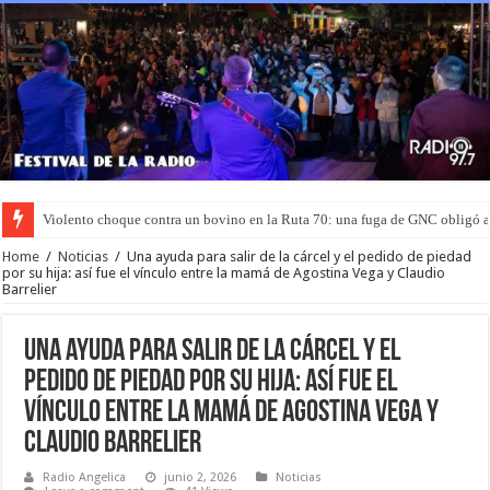
Violento choque contra un bovino en la Ruta 70: una fuga de GNC obligó 
Murió el joven que había sido rociado con nafta y prendido fuego en San L
Home
/
Noticias
/
Una ayuda para salir de la cárcel y el pedido de piedad
por su hija: así fue el vínculo entre la mamá de Agostina Vega y Claudio
Barrelier
Una ayuda para salir de la cárcel y el
pedido de piedad por su hija: así fue el
vínculo entre la mamá de Agostina Vega y
Claudio Barrelier
Radio Angelica
junio 2, 2026
Noticias